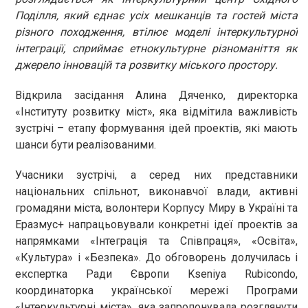
Поділля, який єднає усіх мешканців та гостей міста
різного походження, втілює моделі інтеркультурної
інтеграції, сприймає етнокультурне різноманіття як
джерело інновацій та розвитку міського простору.
Відкрила засідання Алина Дяченко, директорка
«Інституту розвитку міст», яка відмітила важливість
зустрічі – етапу формування ідей проектів, які мають
шанси бути реалізованими.
Учасники зустрічі, а серед них представники
національних спільнот, виконавчої влади, активні
громадяни міста, волонтери Корпусу Миру в Україні та
Еразмус+ напрацьовували конкретні ідеї проектів за
напрямками «Інтеграція та Співпраця», «Освіта»,
«Культура» і «Безпека». До обговорень долучилась і
експертка Ради Європи Kseniya Rubicondo,
координаторка української мережі Програми
«Інтеркультурні міста», яка запропонувала розглянути