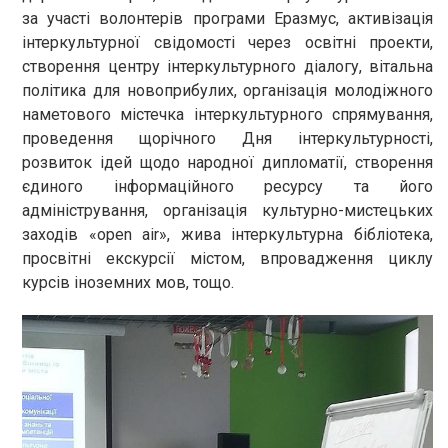
за участі волонтерів програми Еразмус, активізація
інтеркультурної свідомості через освітні проекти,
створення центру інтеркультурного діалогу, вітальна
політика для новоприбулих, організація молодіжного
наметового містечка інтеркультурного спрямування,
проведення щорічного Дня інтеркультурності,
розвиток ідей щодо народної дипломатії, створення
єдиного інформаційного ресурсу та його
адміністрування, організація культурно-мистецьких
заходів «open air», жива інтеркультурна бібліотека,
просвітні екскурсії містом, впровадження циклу
курсів іноземних мов, тощо.