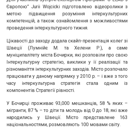
Європою” Jurii Wojcicki підготовлено відеоролики з
метою підвищення розуміння інтеркультурних
компетенцій, а також ознайомлення з можливостями
проведення інтеркультурного тижня.
Цікавості до заходу додала скайп-презентація колег зі
Швеції (Лумнійє М. та Хелени Р.), а саме
муніципалітету міста Бочирки, які розповіли про свою
Інтеркультурну стратегію, виклики у її реалізації та
різноманіття інтеркультурних заходів. Місто розпочало
працювати у даному напрямку у 2010 р. – і вже з того
часу інтеркультурна стратегія стала одним із
компонентів Стратегії рівності.
У Бочирці проживає 93,000 мешканців, 58 % яких –
мігранти, 87 % – то діти та молодь від 0 до 18, які вже
народились у Швеції. Місто представлене 163
національностями, розмовляють 100 мовами світу.