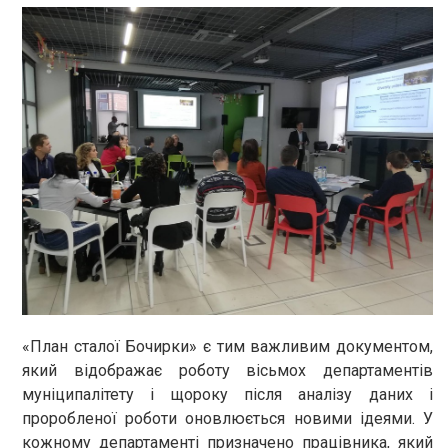
«План сталої Бочирки» є тим важливим документом,
який відображає роботу вісьмох департаментів
муніципалітету і щороку після аналізу даних і
проробленої роботи оновлюється новими ідеями. У
кожному департаменті призначено працівника, який