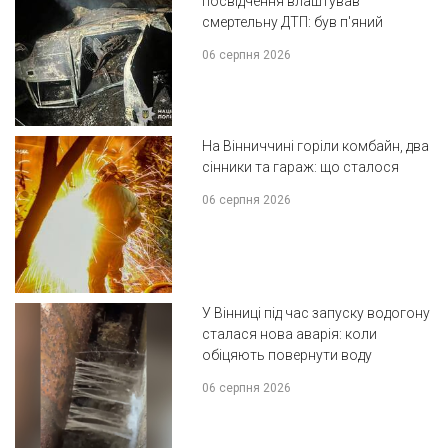
посвідчення влаштував
смертельну ДТП: був п'яний
06 серпня 2026
На Вінниччині горіли комбайн, два
сінники та гараж: що сталося
06 серпня 2026
У Вінниці під час запуску водогону
сталася нова аварія: коли
обіцяють повернути воду
06 серпня 2026