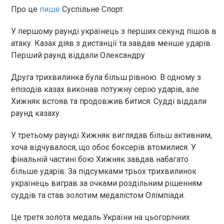
Про це
пише
Суспільне Спорт.
У першому раунді українець з перших секунд пішов в
атаку. Казах діяв з дистанції та завдав менше ударів.
Перший раунд віддали Олександру
Друга трихвилинка була більш рівною. В одному з
епізодів казах виконав потужну серію ударів, але
Хижняк встояв та продовжив битися. Судді віддали
раунд казаху.
У третьому раунді Хижняк виглядав більш активним,
хоча відчувалося, що обоє боксерів втомилися. У
фінальній частині бою Хижняк завдав набагато
більше ударів. За підсумками трьох трихвилинок
українець виграв за очками роздільним рішенням
суддів та став золотим медалістом Олімпіади.
Це третя золота медаль України на цьогорічних