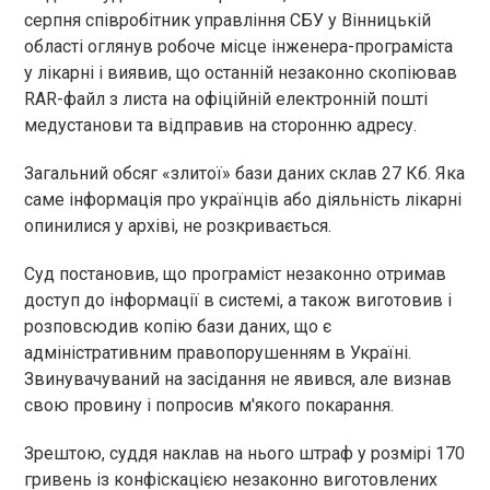
серпня співробітник управління СБУ у Вінницькій
області оглянув робоче місце інженера-програміста
у лікарні і виявив, що останній незаконно скопіював
RAR-файл з листа на офіційній електронній пошті
медустанови та відправив на сторонню адресу.
Загальний обсяг «злитої» бази даних склав 27 Кб. Яка
саме інформація про українців або діяльність лікарні
опинилися у архіві, не розкривається.
Суд постановив, що програміст незаконно отримав
доступ до інформації в системі, а також виготовив і
розповсюдив копію бази даних, що є
адміністративним правопорушенням в Україні.
Звинувачуваний на засідання не явився, але визнав
свою провину і попросив м'якого покарання.
Зрештою, суддя наклав на нього штраф у розмірі 170
гривень із конфіскацією незаконно виготовлених