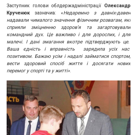
Заступник голови облдержадміністрації
Олександр
Крученюк
зазначив: «
Недаремно з давніх-давен
надавали чималого значення фізичним розвагам, які
сприяли зміцненню здоров’я та загартовували
командний дух. Це важливо і для дорослих, і для
малечі. І дані змагання вкотре підтверджують це.
Ваша єдність і вправність зарядила усіх нас
позитивом. Бажаю усім і надалі займатися спортом,
вести здоровий спосіб життя і досягати нових
перемог у спорті та у житті»
.