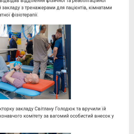
відвідав відділення фізичної та реабілітаційної
закладу з тренажерами для пацієнтів, кімнатами
тної фізіотерапії.
кторку закладу Світлану Голодюк та вручили їй
конавчого комітету за вагомий особистий внесок у