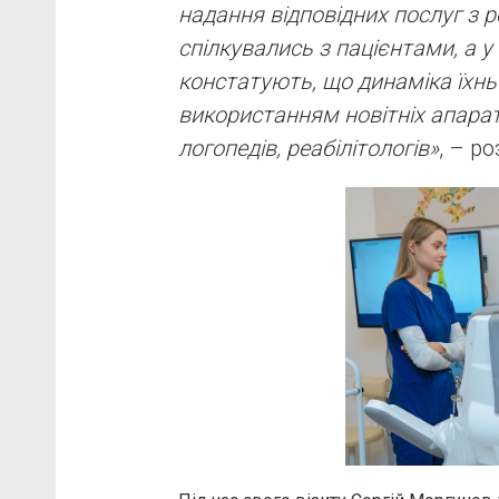
надання відповідних послуг з р
спілкувались з пацієнтами, а у 
констатують, що динаміка їхнь
використанням новітніх апаратів
логопедів, реабілітологів»
, – р