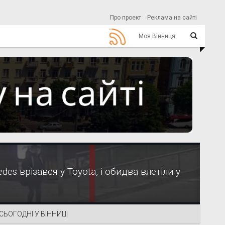
Про проект
Реклама на сайті
Моя Вінниця
es врізався у Toyota, і обидва влетіли у
СЬОГОДНІ У ВІННИЦІ