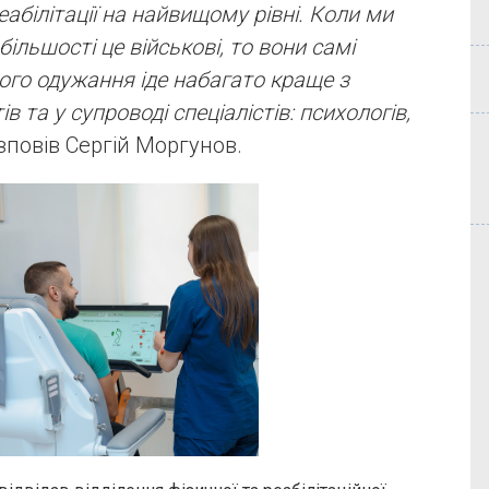
еабілітації на найвищому рівні. Коли ми
більшості це військові, то вони самі
ого одужання іде набагато краще з
 та у супроводі спеціалістів: психологів,
озповів Сергій Моргунов.