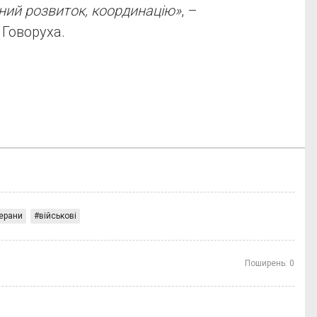
ний розвиток, координацію»
, –
 Говоруха.
ерани
військові
Поширень:
0