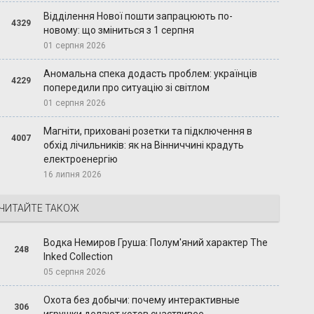
Відділення Нової пошти запрацюють по-
4329
новому: що зміниться з 1 серпня
01 серпня 2026
Аномальна спека додасть проблем: українців
4229
попередили про ситуацію зі світлом
01 серпня 2026
Магніти, приховані розетки та підключення в
4007
обхід лічильників: як на Вінниччині крадуть
електроенергію
16 липня 2026
ЧИТАЙТЕ ТАКОЖ
Водка Немиров Груша: Полум'яний характер The
248
Inked Collection
05 серпня 2026
Охота без добычи: почему интерактивные
306