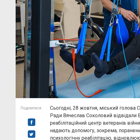
Сьогодні, 28 жовтня, міський голова 
Поділитися:
Ради Вячеслав Соколовий відвідали 
реабілітаційний центр ветеранів війни
надають допомогу, зокрема, поранени
психологічну реабілітацію, відновлюю