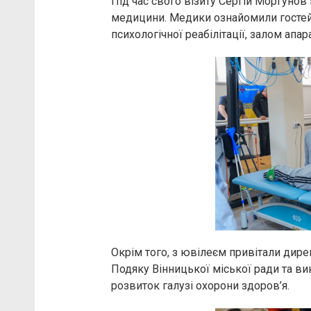
Під час свого візиту Сергій Моргунов 
медицини. Медики ознайомили гостей 
психологічної реабілітації, залом апара
Окрім того, з ювілеєм привітали дире
Подяку Вінницької міської ради та ви
розвиток галузі охорони здоров’я.