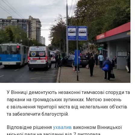
У Вінниці демонтують незаконні тимчасові споруди та
паркани на громадських зупинках. Метою знесень
є звільнення території міста від нелегальних об’єктів
та забезпечити благоустрій.
Відповідне рішення
ухвалив
виконком Вінницької
міської ради на засіданні від 7 листопада.