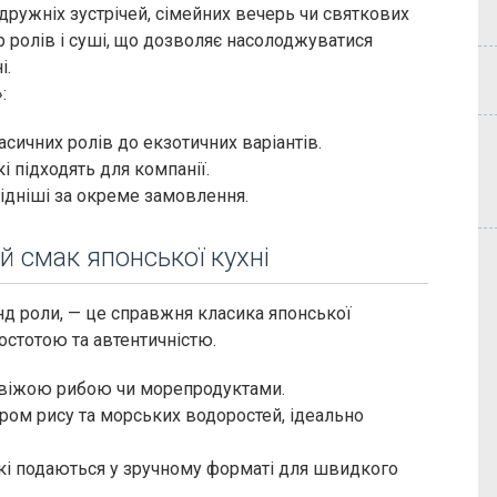
дружніх зустрічей, сімейних вечерь чи святкових
 ролів і суші, що дозволяє насолоджуватися
і.
:
асичних ролів до екзотичних варіантів.
кі підходять для компанії.
гідніші за окреме замовлення.
й смак японської кухні
 хенд роли, — це справжня класика японської
остотою та автентичністю.
а свіжою рибою чи морепродуктами.
ром рису та морських водоростей, ідеально
які подаються у зручному форматі для швидкого