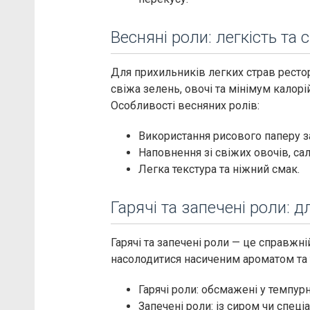
Весняні роли: легкість та 
Для прихильників легких страв рестор
свіжа зелень, овочі та мінімум калорій
Особливості весняних ролів:
Використання рисового паперу з
Наповнення зі свіжих овочів, сал
Легка текстура та ніжний смак.
Гарячі та запечені роли: 
Гарячі та запечені роли — це справжн
насолодитися насиченим ароматом та 
Гарячі роли: обсмажені у темпур
Запечені роли: із сиром чи спеці