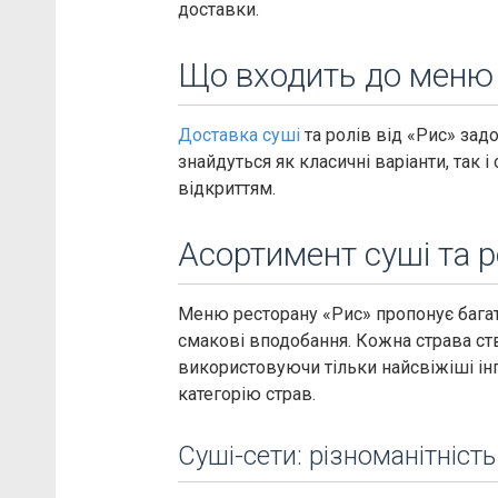
доставки.
Що входить до меню 
Доставка суші
та ролів від «Рис» зад
знайдуться як класичні варіанти, так і
відкриттям.
Асортимент суші та р
Меню ресторану «Рис» пропонує багати
смакові вподобання. Кожна страва ств
використовуючи тільки найсвіжіші ін
категорію страв.
Суші-сети: різноманітність