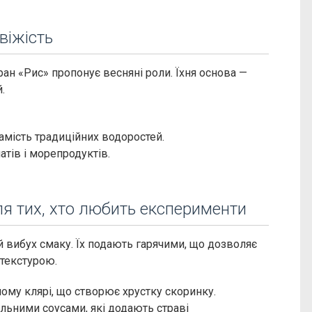
свіжість
ан «Рис» пропонує весняні роли. Їхня основа —
.
амість традиційних водоростей.
атів і морепродуктів.
для тих, хто любить експерименти
ій вибух смаку. Їх подають гарячими, що дозволяє
текстурою.
ному клярі, що створює хрустку скоринку.
альними соусами, які додають страві