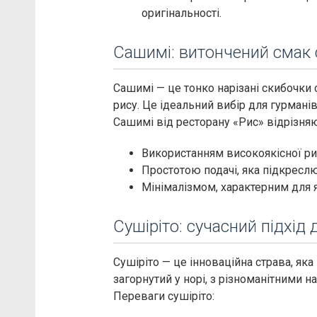
оригінальності.
Сашимі: витончений смак 
Сашимі — це тонко нарізані скибочки 
рису. Це ідеальний вибір для гурмані
Сашимі від ресторану «Рис» відрізняю
Використанням високоякісної ри
Простотою подачі, яка підкресл
Мінімалізмом, характерним для я
Сушіріто: сучасний підхід 
Сушіріто — це інноваційна страва, яка
загорнутий у норі, з різноманітними н
Переваги сушіріто: