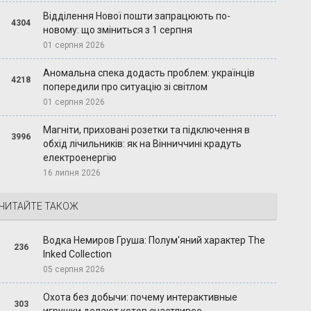
Відділення Нової пошти запрацюють по-
4304
новому: що зміниться з 1 серпня
01 серпня 2026
Аномальна спека додасть проблем: українців
4218
попередили про ситуацію зі світлом
01 серпня 2026
Магніти, приховані розетки та підключення в
3996
обхід лічильників: як на Вінниччині крадуть
електроенергію
16 липня 2026
ЧИТАЙТЕ ТАКОЖ
Водка Немиров Груша: Полум'яний характер The
236
Inked Collection
05 серпня 2026
Охота без добычи: почему интерактивные
303