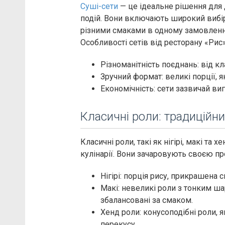
Суші-сети
— це ідеальне рішення для 
подій. Вони включають широкий вибір
різними смаками в одному замовленн
Особливості сетів від ресторану «Рис»
Різноманітність поєднань: від кл
Зручний формат: великі порції, я
Економічність: сети зазвичай ви
Класичні роли: традиційни
Класичні роли, такі як нігірі, макі та
кулінарії. Вони зачаровують своєю пр
Нігірі: порція рису, прикрашен
Макі: невеликі роли з тонким ша
збалансовані за смаком.
Хенд роли: конусоподібні роли, 
перекусу.