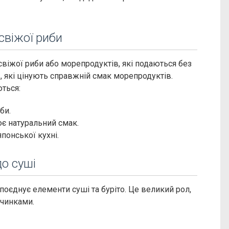
свіжої риби
свіжої риби або морепродуктів, які подаються без
в, які цінують справжній смак морепродуктів.
ться:
би.
ює натуральний смак.
понської кухні.
до суші
 поєднує елементи суші та буріто. Це великий рол,
ачинками.