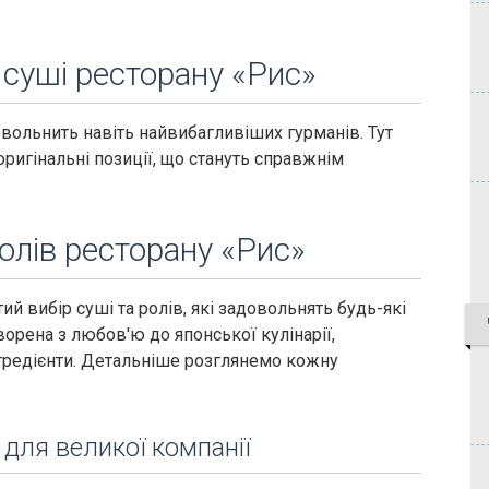
суші ресторану «Рис»
овольнить навіть найвибагливіших гурманів. Тут
 оригінальні позиції, що стануть справжнім
олів ресторану «Рис»
й вибір суші та ролів, які задовольнять будь-які
орена з любов'ю до японської кулінарії,
гредієнти. Детальніше розглянемо кожну
 для великої компанії