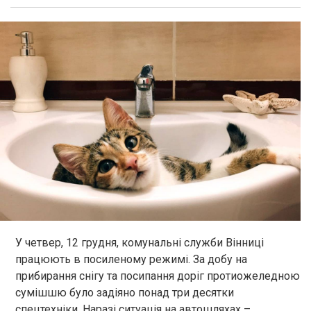
У четвер, 12 грудня, комунальні служби Вінниці
працюють в посиленому режимі. За добу на
прибирання снігу та посипання доріг протиожеледною
сумішшю було задіяно понад три десятки
спецтехніки. Наразі ситуація на автошляхах –