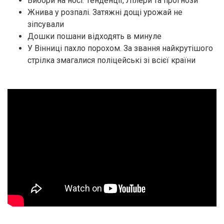
Вибори на носі. Тенденції, Лілери та прогнози
Жнива у розпалі. Затяжні дощі урожай не
зіпсували
Дошки пошани відходять в минуле
У Вінниці пахло порохом. За звання найкрутішого
стрілка змагалися поліцейські зі всієї країни