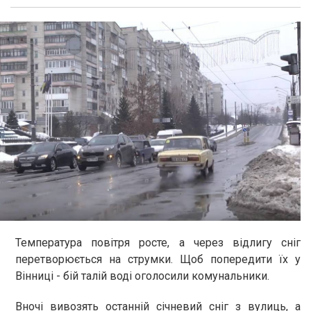
Температура повітря росте, а через відлигу сніг
перетворюється на струмки. Щоб попередити їх у
Вінниці - бій талій воді оголосили комунальники.
Вночі вивозять останній січневий сніг з вулиць, а