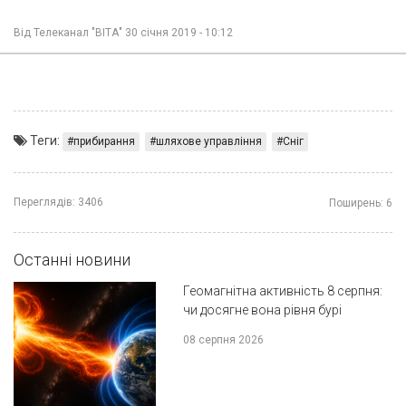
Від
Телеканал "ВІТА"
30 січня 2019 - 10:12
Теги:
прибирання
шляхове управління
Сніг
Переглядів:
3406
Поширень:
6
Останні новини
Геомагнітна активність 8 серпня:
чи досягне вона рівня бурі
08 серпня 2026