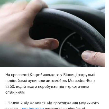
На проспекті Коцюбинського у Вінниці патрульні
поліцейські зупинили автомобіль Mercedes-Benz
E250, водій якого перебував під наркотичним
сп'янінням.
- Чоловік відмовився від проходження медичного
огляду, -
повідомили
патрульні поліцейські.