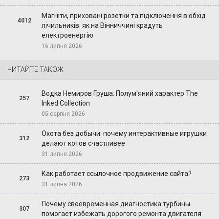
Магніти, приховані розетки та підключення в обхід
4012
лічильників: як на Вінниччині крадуть
електроенергію
16 липня 2026
ЧИТАЙТЕ ТАКОЖ
Водка Немиров Груша: Полум'яний характер The
257
Inked Collection
05 серпня 2026
Охота без добычи: почему интерактивные игрушки
312
делают котов счастливее
31 липня 2026
Как работает ссылочное продвижение сайта?
273
31 липня 2026
Почему своевременная диагностика турбины
307
помогает избежать дорогого ремонта двигателя