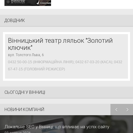
ДОВІДНИК
Вінницький театр ляльок "Золотий
ключик"
вул. Толстого Льва, 6
0432 50-00-15 (ІНФОРМАЦІЙНА ЛІНІЯ); 0432 67-03-20 (КАСА); 0432
67-47-15 (ГОЛОВНИЙ РЕЖИСЕР)
СЬОГОДНІ У ВІННИЦІ
НОВИНИ КОМПАНІЙ
Локальне SEO у Вінниці: що впливає на успіх сайту