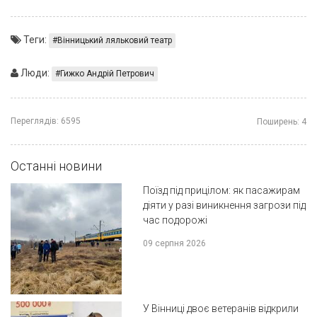
Теги:
Вінницький ляльковий театр
Люди:
Гижко Андрій Петрович
Переглядів:
6595
Поширень:
4
Останні новини
Поїзд під прицілом: як пасажирам
діяти у разі виникнення загрози під
час подорожі
09 серпня 2026
У Вінниці двоє ветеранів відкрили