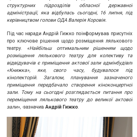
структурних підрозділів обласної державної
адміністрації, яка відбулась сьогодні, 16 липня, під
керівництвом голови ОДА Валерія Коровія.
Під час наради Андрій Гижко поінформував присутніх
про ключове рішення щодо розміщення лялькового
театру.
«Найбільш оптимальним рішенням щодо
розміщення лялькового театру для колективу та
відвідувачів є приміщення актової зали адмінбудівлі
«Книжка», яке, свого часу, будувалося під
кінолекторій. Загалом, планування зазначеного
приміщення передбачало створення кіноконцертної
зали. Тому на сьогодні розглядається питання про
переміщення лялькового театру до великої актової
зали», -
зазначив
Андрій Гижко
.