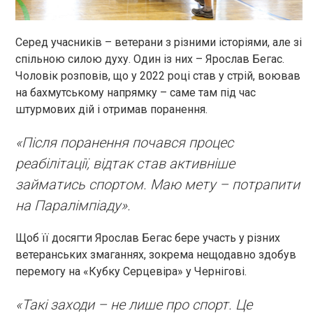
Серед учасників – ветерани з різними історіями, але зі
спільною силою духу. Один із них – Ярослав Бегас.
Чоловік розповів, що у 2022 році став у стрій, воював
на бахмутському напрямку – саме там під час
штурмових дій і отримав поранення.
«Після поранення почався процес
реабілітації, відтак став активніше
займатись спортом. Маю мету – потрапити
на Паралімпіаду».
Щоб її досягти Ярослав Бегас бере участь у різних
ветеранських змаганнях, зокрема нещодавно здобув
перемогу на «Кубку Серцевіра» у Чернігові.
«Такі заходи – не лише про спорт. Це