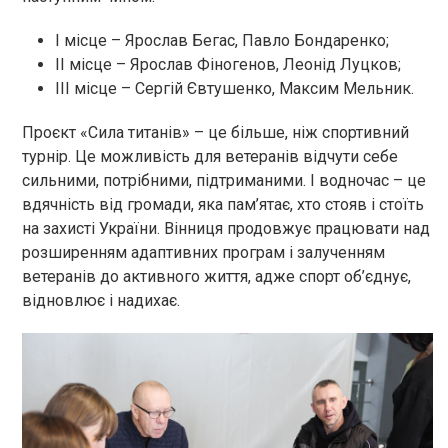
I місце – Ярослав Бегас, Павло Бондаренко;
II місце – Ярослав Фіногенов, Леонід Луцков;
III місце – Сергій Євтушенко, Максим Мельник.
Проєкт «Сила титанів» – це більше, ніж спортивний
турнір. Це можливість для ветеранів відчути себе
сильними, потрібними, підтриманими. І водночас – це
вдячність від громади, яка пам’ятає, хто стояв і стоїть
на захисті України. Вінниця продовжує працювати над
розширенням адаптивних програм і залученням
ветеранів до активного життя, адже спорт об’єднує,
відновлює і надихає.