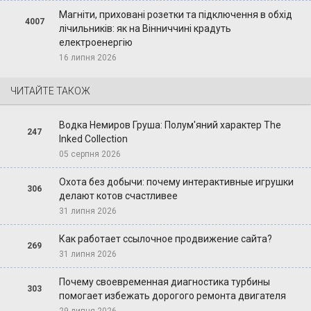
Магніти, приховані розетки та підключення в обхід
4007
лічильників: як на Вінниччині крадуть
електроенергію
16 липня 2026
ЧИТАЙТЕ ТАКОЖ
Водка Немиров Груша: Полум'яний характер The
247
Inked Collection
05 серпня 2026
Охота без добычи: почему интерактивные игрушки
306
делают котов счастливее
31 липня 2026
Как работает ссылочное продвижение сайта?
269
31 липня 2026
Почему своевременная диагностика турбины
303
помогает избежать дорогого ремонта двигателя
29 липня 2026