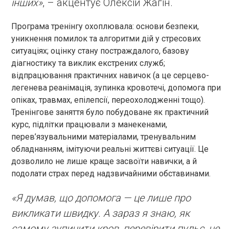
інших»
, – акцентує Олексій Жагін.
Програма тренінгу охоплювала: основи безпеки,
уникнення помилок та алгоритми дій у стресових
ситуаціях; оцінку стану постраждалого, базову
діагностику та виклик екстрених служб;
відпрацювання практичних навичок (а це серцево-
легенева реанімація, зупинка кровотечі, допомога при
опіках, травмах, епілепсії, переохолодженні тощо).
Тренінгове заняття було побудоване як практичний
курс, підлітки працювали з манекенами,
перев’язувальними матеріалами, тренувальним
обладнанням, імітуючи реальні життєві ситуації. Це
дозволило не лише краще засвоїти навички, а й
подолати страх перед надзвичайними обставинами.
«Я думав, що допомога — це лише про
викликати швидку. А зараз я знаю, як
самому зупинити кров, перевірити пульс, не