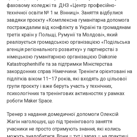
фаховому коледжі та ДНЗ «Центр професійно-
технічної освіти № 1 м. Вінниці». Заняття відбулися
завдяки проєкту «Комплексна гуманітарна допомога
постраждалим від конфлікту в Україні та громадянам
третіх країн у Польщі, Румунії та Молдові», який
реалізується громадською організацією «Подільська
агенція регіонального розвитку» у партнерстві з
німецькою гуманітарною організацією Diakonie
Katastrophenhilfe та за підтримки Міністерства
закордонних справ Німеччини. Тренінги орієнтовані на
підлітків віком 11–17 років, які входять до цільової
групи проєкту і вже беруть участь у технічних,
психологічних та тренінгових активностях у рамках
роботи Maker Space.
Тренер з надання домедичної допомоги Олексій
Жагін наголошує, що під тренінгового заняття
учасники не просто отримують знання, які колись
можуть знадобитися. Вони – тут і зараз – на практиці