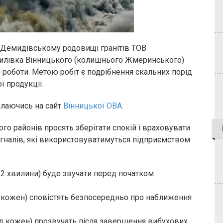
на Демидівському родовищі гранітів ТОВ
гилівка Вінницького (колишнього Жмеринського)
 роботи. Метою робіт є подрібнення скальних порід
 продукції.
илаючись на сайт
Вінницької ОВА
.
о районів просять зберігати спокій і враховувати
гналів, які використовуватимуться підприємством
 2 хвилини) буде звучати перед початком
и кожен) сповістять безпосередньо про наближення
унд кожен) прозвучать після завершення вибухових