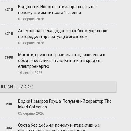
Відділення Нової пошти запрацюють по-
4310
новому: що зміниться з 1 серпня
01 серпня 2026
Аномальна спека додасть проблем: українців
4218
попередили про ситуацію зі світлом
01 серпня 2026
Магніти, приховані розетки та підключення в
3998
обхід лічильників: як на Вінниччині крадуть
електроенергію
16 липня 2026
ЧИТАЙТЕ ТАКОЖ
Водка Немиров Груша: Полум'яний характер The
238
Inked Collection
05 серпня 2026
Охота без добычи: почему интерактивные
304