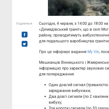
Сьогодні, 4 червня, з 14:00 до 18:00 
Поділитися:
«Демидівський граніт», що в селі Мо
району, проводитимуть вибухотехнічні
для подальшого виробництва гранітної
Про це інформує видання
My Vin
, пос
Мешканців Вінницького і Жмеринськог
інформацію про характер звукових си
для попередження:
Один довгий сигнал (тривалістю
заряджання вибухівки;
Два довгі сигнали (по 2 хвилин
вибуху;
Три короткі сигнали (по 30 сек