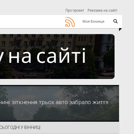
Про проект
Реклама на сайті
Моя Вінниця
чині: зіткнення трьох авто забрало життя
СЬОГОДНІ У ВІННИЦІ