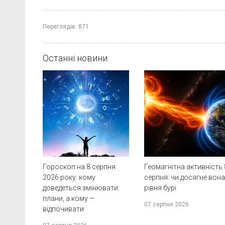
Переглядів:
871
Останні новини
Гороскоп на 8 серпня
Геомагнітна активність 
2026 року: кому
серпня: чи досягне вон
доведеться змінювати
рівня бурі
плани, а кому —
07 серпня 2026
відпочивати