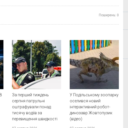
Поширень:
0
8
За перший тиждень
У Подільському зоопарку
а
серпня патрульні
оселився новий
оштрафували понад
інтерактивний робот-
тисячу водіїв за
динозавр Жовтопузик
перевищення швидкості
(відео)