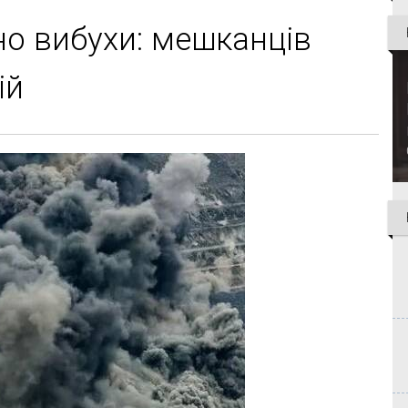
но вибухи: мешканців
ій