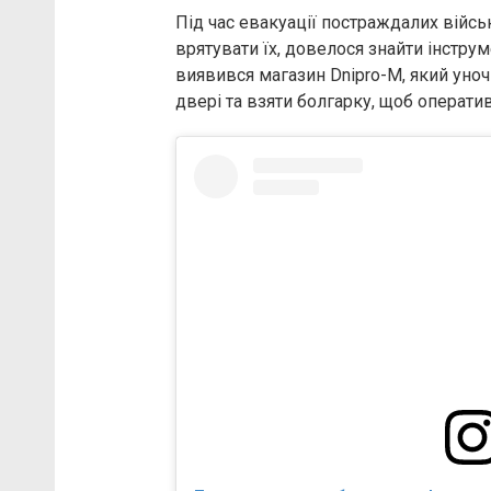
Під час евакуації постраждалих війсь
врятувати їх, довелося знайти інстру
виявився магазин Dnipro-M, який уно
двері та взяти болгарку, щоб оператив