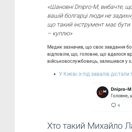
«Шановні Dnipro-M, вибачте, щ
вашій болгарці люди не задихну
що такий інструмент має бути 
– куплю»
Медик зазначив, що своє завдання бо
відповіли, що, головне, що вдалося в
військовослужбовець, залишився у хл
У Києві з-під завалів дістали
Хто такий Михайло 