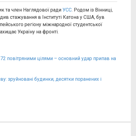
к та член Наглядової ради
УСС
. Родом із Вінниці,
ходив стажування в Інституті Катона у США, був
ейського регіону міжнародної студентської
 захищає Україну на фронті.
472 повітряними цілями – основний удар припав на
ву: зруйновані будинки, десятки поранених і