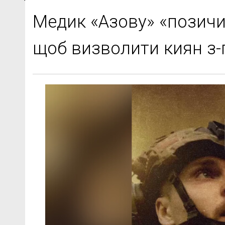
Медик «Азову» «позичи
щоб визволити киян з-п