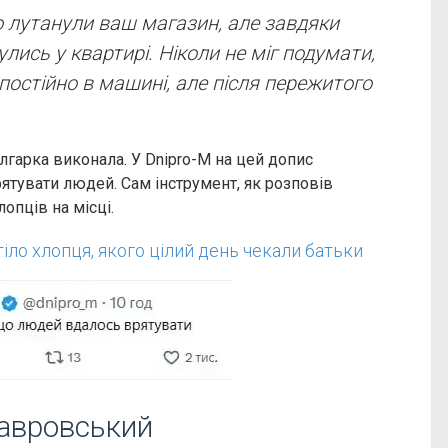
о лутанули ваш магазин, але завдяки
лись у квартирі. Ніколи не міг подумати,
постійно в машині, але після пережитого
лгарка виконала. У Dnipro-M на цей допис
рятувати людей. Сам інструмент, як розповів
опців на місці.
 тіло хлопця, якого цілий день чекали батьки
Лавровський