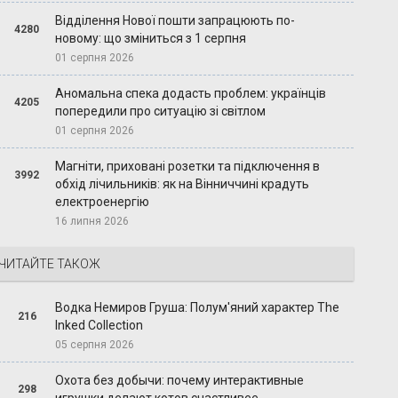
Відділення Нової пошти запрацюють по-
4280
новому: що зміниться з 1 серпня
01 серпня 2026
Аномальна спека додасть проблем: українців
4205
попередили про ситуацію зі світлом
01 серпня 2026
Магніти, приховані розетки та підключення в
3992
обхід лічильників: як на Вінниччині крадуть
електроенергію
16 липня 2026
ЧИТАЙТЕ ТАКОЖ
Водка Немиров Груша: Полум'яний характер The
216
Inked Collection
05 серпня 2026
Охота без добычи: почему интерактивные
298