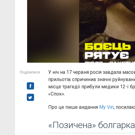
У ніч на 17 червня росія завдала масо
Поділитися:
прильотів спричинив значні руйнуван
місце трагедії прибули медики 12-ї б
«Спок».
Про це пише видання
My Vin
, посила
«Позичена» болгарка