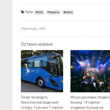
Теги:
Київ
Україна
війна
Переглядів:
1453
Останні новини
Лікарі проведуть
Місце щасливих людей 
безоплатний медичний
Вінниці: 14 серпня
огляд у Тульчині 7 серпня
згадаємо Кузьму на