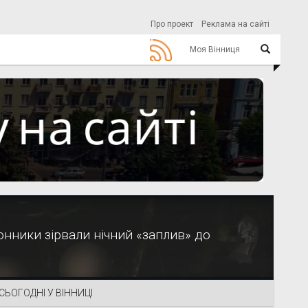
Про проект
Реклама на сайті
Моя Вінниця
онники зірвали нічний «заплив» до
СЬОГОДНІ У ВІННИЦІ