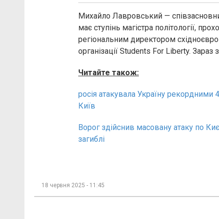
Михайло Лавровський — співзасновни
має ступінь магістра політології, про
регіональним директором східноєвроп
організації Students For Liberty. Зараз
Читайте також:
росія атакувала Україну рекордними 
Київ
Ворог здійснив масовану атаку по Киє
загиблі
18 червня 2025 - 11:45