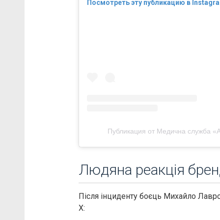
Посмотреть эту публикацию в Instagr
Публикация от Медична служба «А
Людяна реакція брен
Після інциденту боєць Михайло Лавр
Х: