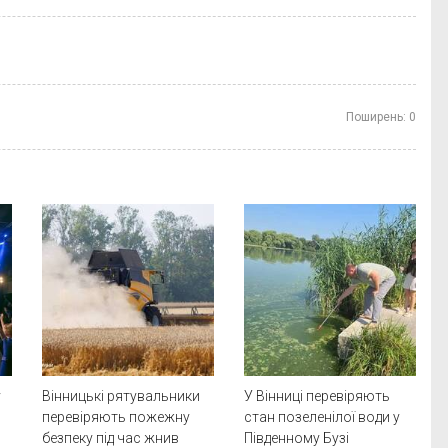
Поширень:
0
у
Вінницькі рятувальники
У Вінниці перевіряють
перевіряють пожежну
стан позеленілої води у
безпеку під час жнив
Південному Бузі