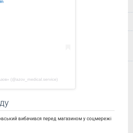
am
зов» (@azov_medical.service)
ду
овський вибачився перед магазином у соцмережі