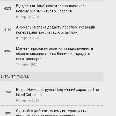
Відділення Нової пошти запрацюють по-
4273
новому: що зміниться з 1 серпня
01 серпня 2026
Аномальна спека додасть проблем: українців
4199
попередили про ситуацію зі світлом
01 серпня 2026
Магніти, приховані розетки та підключення в
3989
обхід лічильників: як на Вінниччині крадуть
електроенергію
16 липня 2026
ЧИТАЙТЕ ТАКОЖ
Водка Немиров Груша: Полум'яний характер The
158
Inked Collection
05 серпня 2026
Охота без добычи: почему интерактивные
293