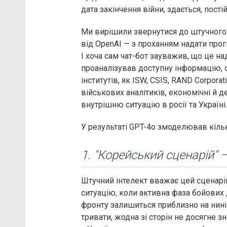
дата закінчення війни, здається, пості
Ми вирішили звернутися до штучного 
від OpenAI — з проханням надати прог
І хоча сам чат-бот зауважив, що це на
проаналізував доступну інформацію,
інститутів, як ISW, CSIS, RAND Corporat
військових аналітиків, економічні й д
внутрішню ситуацію в росії та Україні.
У результаті GPT-4o змоделював кіль
1. "Корейський сценарій"
Штучний інтелект вважає цей сценарі
ситуацію, коли активна фаза бойових д
фронту залишиться приблизно на ниніш
тривати, жодна зі сторін не досягне з