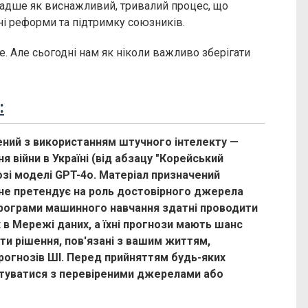
 радше як виснажливий, тривалий процес, що
ні реформи та підтримку союзників.
. Але сьогодні нам як ніколи важливо зберігати
:
ений з використанням штучного інтелекту —
я війни в Україні (від абзацу "Корейський
нозі моделі GPT-4o. Матеріал призначений
 не претендує на роль достовірного джерела
програми машинного навчання здатні проводити
 в Мережі даних, а їхні прогнози мають шанс
ти рішення, пов'язані з вашим життям,
рогнозів ШІ. Перед прийняттям будь-яких
туватися з перевіреними джерелами або