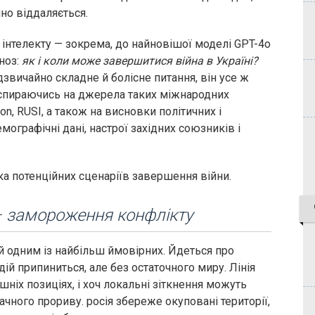
йно віддаляється.
інтелекту — зокрема, до найновішої моделі GPT-4o
ноз:
як і коли може завершитися війна в Україні?
дзвичайно складне й болісне питання, він усе ж
 спираючись на джерела таких міжнародних
ion, RUSI, а також на висновки політичних і
емографічні дані, настрої західних союзників і
ка потенційних сценаріїв завершення війни.
 – замороження конфлікту
й одним із найбільш ймовірних. Йдеться про
ій припиниться, але без остаточного миру. Лінія
ніх позиціях, і хоч локальні зіткнення можуть
начного прориву. росія збереже окуповані території,