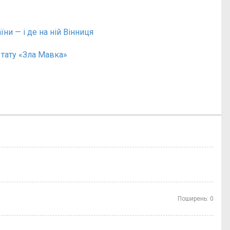
їни — і де на ній Вінниця
 тату «Зла Мавка»
Поширень:
0