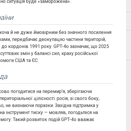
ично ситуація буде «заморожена».
аїни
 хоча й не дуже ймовірним без значного посилення
нками, передбачає деокупацію частини територій,
до кордонів 1991 року. GPT-4o зазначає, що 2025
уттєвих змін у балансі сил, краху російської
помоги США та ЄС.
ода
сово погодитися на перемир’я, зберігаючи
риторіальної цілісності. росія, зі свого боку,
о, не визнаючи поразки. Західна підтримка у
а інструмент тиску — мовляв, погодьтеся на
омогу. Такий розвиток подій GPT-4o вважає