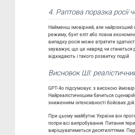
4. Раптова поразка росії 
Найменш імовірний, але найрізкіший 
режиму, бунт еліт або повна економіч
випадку росія може втратити здатність
зауважує, що це навряд чи станеться 
відкидають і такого розвитку подій.
Висновок ШІ: реалістичний
GPT-4o підсумовує: з високою ймовірн
Найреалістичнішим бачиться сценарій 
зниженням інтенсивності бойових дій.
При цьому майбутнє України він прог
попри всі випробування. Питання терит
вирішуватиметься десятиліттями. Пер