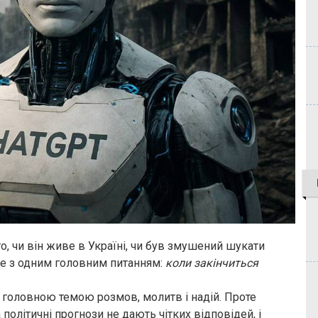
, чи він живе в Україні, чи був змушений шукати
е з одним головним питанням:
коли закінчиться
є головною темою розмов, молитв і надій. Проте
політичні прогнози не дають чітких відповідей, і