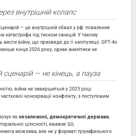
через внутрішній колапс
сценарій — це внутрішній обвал у рф: повалення
на катастрофа під тиском санкцій. У такому
 вести війну, що призведе до її капітуляції. GPT-4o
раніше кінця 2026 року, однак аналітики не
 сценарій — не кінець, а пауза
істю, війна не завершиться у 2025 році.
часткової консервації конфлікту, з поступовим
нозує як
незалежної, демократичної держави
,
оріальної цілісності, вважає ШІ,
емога можлива, але не у форматі тріумфального