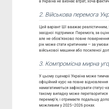
а Україна не визнає втрат, хоча факт
2. Військова перемога Укр
Цей варіант ШІ вважає реалістичним,
західної підтримки. Перемога, за оці
але не обов'язково повне повернення 
рік може стати критичним — за умови с
військової машини або посиленої до
3. Компромісна мирна уг
У цьому сценарії Україна може тимча
офіційний курс на повне відновлення те
намагатиметься зафіксувати статус-кв
такому випадку може перетворитися н
перемир’я, і отримаєте подальшу доп
можливим у 2025–2026 роках.