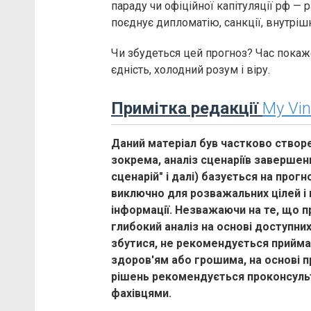
параду чи офіційної капітуляції рф —
поєднує дипломатію, санкції, внутріш
Чи збудеться цей прогноз? Час покаже
єдність, холодний розум і віру.
Примітка редакції
My Vin
Даний матеріал був частково створ
зокрема, аналіз сценаріїв завершенн
сценарій" і далі) базується на прог
виключно для розважальних цілей і
інформації. Незважаючи на те, що 
глибокий аналіз на основі доступних
збутися, не рекомендується прийма
здоров'ям або грошима, на основі п
рішень рекомендується проконсуль
фахівцями.