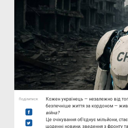
Кожен українець — незалежно від того
Поділитися:
безпечніше життя за кордоном — жив
війна?
Це очікування об'єднує мільйони, ста
щоденні новини, зведення з фронту та 