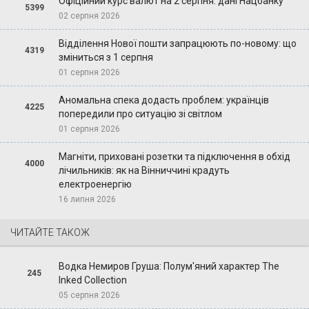
Офіційний курс валют на 2 серпня: дані Нацбанку
5399
02 серпня 2026
Відділення Нової пошти запрацюють по-новому: що
4319
зміниться з 1 серпня
01 серпня 2026
Аномальна спека додасть проблем: українців
4225
попередили про ситуацію зі світлом
01 серпня 2026
Магніти, приховані розетки та підключення в обхід
4000
лічильників: як на Вінниччині крадуть
електроенергію
16 липня 2026
ЧИТАЙТЕ ТАКОЖ
Водка Немиров Груша: Полум'яний характер The
245
Inked Collection
05 серпня 2026