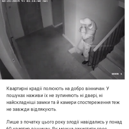
Квартирні крадії полюють на добро вінничан. У
пошуках наживи їх не зупиняють ні двері, ні
найскладніші замки та й камери спостереження теж
не завжди відлякують.
Лише з початку цього року злодії навідались у понад
60 квартир вінничан. Як можна захистити своє