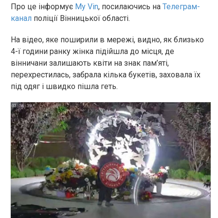
Про це інформує
My Vin
, посилаючись на
Телеграм-
канал
поліції Вінницької області.
На відео, яке поширили в мережі, видно, як близько
4-ї години ранку жінка підійшла до місця, де
вінничани залишають квіти на знак пам’яті,
перехрестилась, забрала кілька букетів, заховала їх
під одяг і швидко пішла геть.