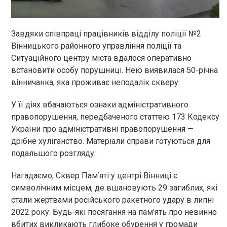
Завдяки співпраці працівників відділу поліції №2
Вінницького районного управління поліції та
Ситуаційного центру міста вдалося оперативно
встановити особу порушниці. Нею виявилася 50-річна
вінничанка, яка проживає неподалік скверу.
У її діях вбачаються ознаки адміністративного
правопорушення, передбаченого статтею 173 Кодексу
України про адміністративні правопорушення —
дрібне хуліганство. Матеріали справи готуються для
подальшого розгляду.
Нагадаємо, Сквер Памʼяті у центрі Вінниці є
символічним місцем, де вшановують 29 загиблих, які
стали жертвами російського ракетного удару в липні
2022 року. Будь-які посягання на пам’ять про невинно
вбитих викликають глибоке обурення у громади