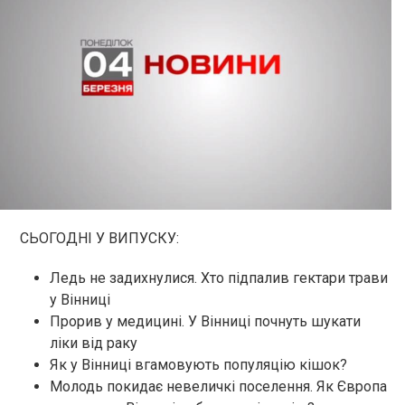
СЬОГОДНІ У ВИПУСКУ:
Ледь не задихнулися. Хто підпалив гектари трави
у Вінниці
Прорив у медицині. У Вінниці почнуть шукати
ліки від раку
Як у Вінниці вгамовують популяцію кішок?
Молодь покидає невеличкі поселення. Як Європа