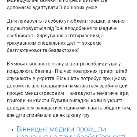
індивідуальні звички та потреби дитини. Це
допомагає адаптувати її до нових умов.
Діти привозять із собою улюблені іграшки, а меню
підлаштовується під їхні вподобання та медичні
особливості. Харчування є п’ятиразовим, з
урахуванням спеціальних дієт — зокрема
безглютенової та безлактозної.
В умовах воєнного стану в центрі особливу увагу
приділяють безпеці. Під час повітряних тривог дітей
спускають в укриття. Більшість потребує при цьому
допомоги, але працівники намагаються зробити цей
процес менш стресовим — вигадують тематичні ігри,
пригоди чи квести. Бували випадки, коли в укритті
доводилося залишатися годинами, навіть обідати там,
але діти сприймали це як цікаву гру.
Вінницькі медики пройшли
навчання на тему безбар’єрності