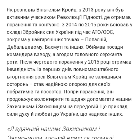
Як розповів Вільгельм Кройц, з 2013 року він був
активним учасником Революції Гідності, де отримав
поранення та контузію. З 2014 по 2015 роки воював у
складі Збройних сил України під час АТО/ООС,
зокрема у найгарячіших точках – Попасній,
Дебальцевому, Бахмуті та інших. Обіймав посади
командира взводу, а згодом головного сержанта
роти. Після чергового поранення у 2015 році отримав
інвалідність. Із перших днів повномасштабного
вторгнення росії Вільгельм Кройц не залишився
осторонь – став надійною опорою для своїх
побратимів та посестер. Попри поранення, він
продовжує волонтерити та щодня допомагати нашим
Захисникам і Захисницям на передовій. Це приклад
сили духу й любові до України, що надихає інших.
«Я вдячний нашим Захисникам і
Захисницям, міській владі та громаді.