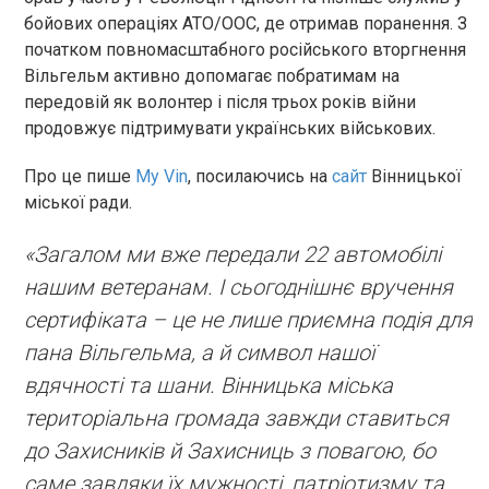
бойових операціях АТО/ООС, де отримав поранення. З
початком повномасштабного російського вторгнення
Вільгельм активно допомагає побратимам на
передовій як волонтер і після трьох років війни
продовжує підтримувати українських військових.
Про це пише
My Vin
, посилаючись на
сайт
Вінницької
міської ради.
«Загалом ми вже передали 22 автомобілі
нашим ветеранам. І сьогоднішнє вручення
сертифіката – це не лише приємна подія для
пана Вільгельма, а й символ нашої
вдячності та шани. Вінницька міська
територіальна громада завжди ставиться
до Захисників й Захисниць з повагою, бо
саме завдяки їх мужності, патріотизму та