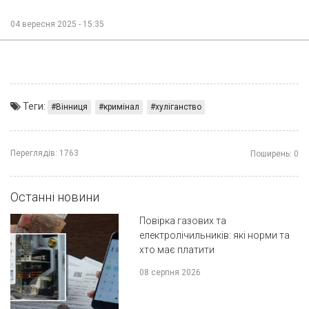
04 вересня 2025 - 15:35
Теги:
Вінниця
кримінал
хуліганство
Переглядів:
1763
Поширень:
0
Останні новини
Повірка газових та
електролічильників: які норми та
хто має платити
08 серпня 2026