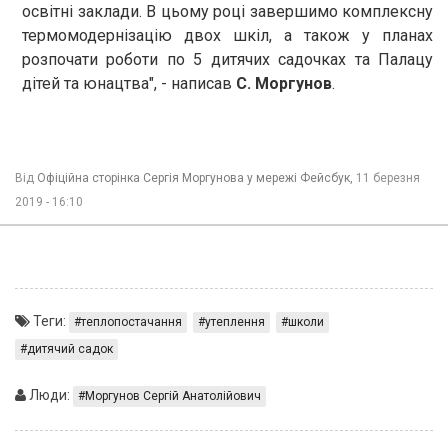
освітні заклади. В цьому році завершимо комплексну
термомодернізацію двох шкіл, а також у планах
розпочати роботи по 5 дитячих садочках та Палацу
дітей та юнацтва", - написав
C. Моргунов
.
Від
Офіційна сторінка Сергія Моргунова у мережі Фейсбук,
11 березня
2019 - 16:10
Теги:
теплопостачання
утеплення
школи
дитячий садок
Люди:
Моргунов Сергій Анатолійович