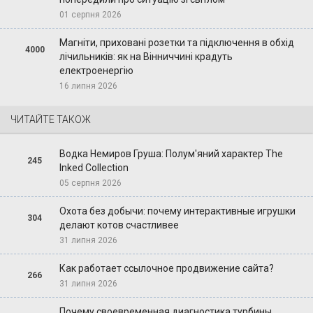
01 серпня 2026
Магніти, приховані розетки та підключення в обхід
4000
лічильників: як на Вінниччині крадуть
електроенергію
16 липня 2026
ЧИТАЙТЕ ТАКОЖ
Водка Немиров Груша: Полум'яний характер The
245
Inked Collection
05 серпня 2026
Охота без добычи: почему интерактивные игрушки
304
делают котов счастливее
31 липня 2026
Как работает ссылочное продвижение сайта?
266
31 липня 2026
Почему своевременная диагностика турбины