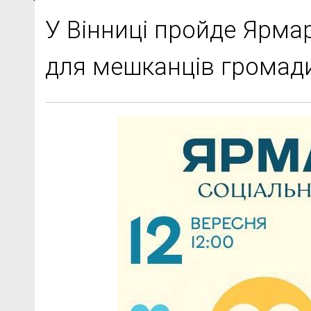
У Вінниці пройде Ярма
для мешканців громад