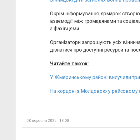
Окрім інформування, ярмарок створю
взаємодії між громадянами та соціал
з фахівцями.
Організатори запрошують усіх віннич
дізнатися про доступні ресурси та пос
Читайте також:
У Жмеринському районі вилучили три 
На кордоні з Молдовою у рейсовому 
08 вересня 2025 - 13:00