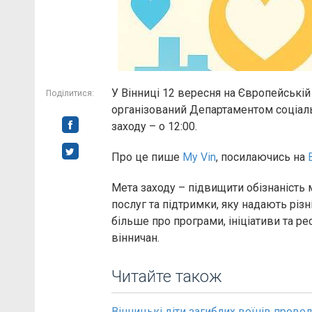
У Вінниці 12 вересня на Європейській
Поділитися:
організований Департаментом соціаль
заходу – о 12:00.
Про це пише
My Vin
, посилаючись на
Мета заходу – підвищити обізнаність
послуг та підтримки, яку надають різн
більше про програми, ініціативи та ре
вінничан.
Читайте також
Вінницькі діти загиблих воїнів провел