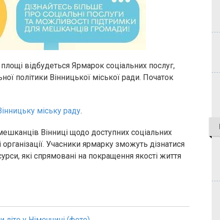
 площі відбудеться Ярмарок соціальних послуг,
ної політики Вінницької міської ради. Початок
Вінницьку міську раду
.
 мешканців Вінниці щодо доступних соціальних
і організації. Учасники ярмарку зможуть дізнатися
сурси, які спрямовані на покращення якості життя
и літо у Німеччині (фото)