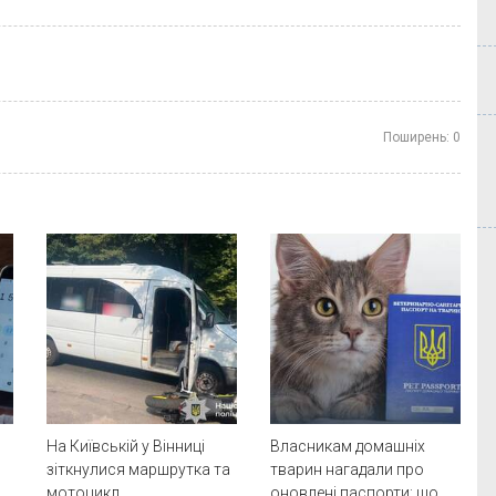
Поширень:
0
На Київській у Вінниці
Власникам домашніх
зіткнулися маршрутка та
тварин нагадали про
мотоцикл
оновлені паспорти: що