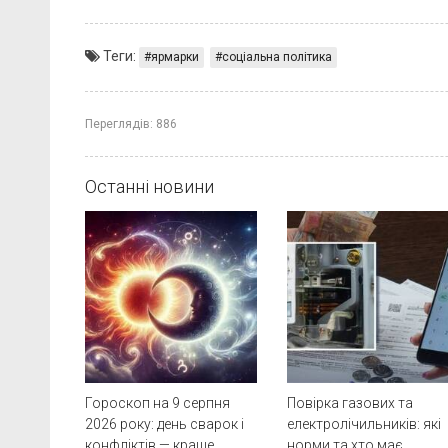
Теги:
ярмарки
соціальна політика
Переглядів:
886
Останні новини
Гороскоп на 9 серпня
Повірка газових та
2026 року: день сварок і
електролічильників: які
конфліктів — краще
норми та хто має