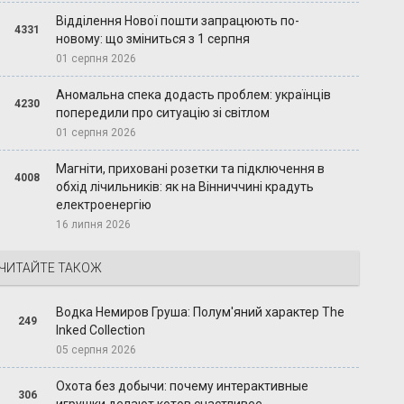
Відділення Нової пошти запрацюють по-
4331
новому: що зміниться з 1 серпня
01 серпня 2026
Аномальна спека додасть проблем: українців
4230
попередили про ситуацію зі світлом
01 серпня 2026
Магніти, приховані розетки та підключення в
4008
обхід лічильників: як на Вінниччині крадуть
електроенергію
16 липня 2026
ЧИТАЙТЕ ТАКОЖ
Водка Немиров Груша: Полум'яний характер The
249
Inked Collection
05 серпня 2026
Охота без добычи: почему интерактивные
306