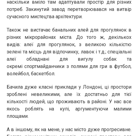
наскільки вміло там адаптували простір для різних
потреб. Закинутий завод перетворювався на витвір
сучасного мистецтва архітектури.
Також не вистачає банальних алей для прогулянок в
різних мікрорайонах міста. До того ж, декількох
видів: алеї для прогулянок, з великою кількістю
зелені та місць для відпочинку, лавок і т.д.; спеціальні
алеї обладнані для вигулу собак та
окремі спортмайданчики з полями для гри в футбол,
волейбол, баскетбол.
Бачила дуже класні приклади у Лондоні, ці простори
зроблені невеликими, але їх достатньо для тієї
кількості людей, що проживають в районі. У нас все
якось роблять на купі, аргументуючи малими
площами.
А в іншому, як на мене, у нас місто дуже прогресивне.