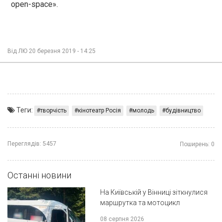
open-space».
Від
ЛЮ
20 березня 2019 - 14:25
Теги:
творчість
кінотеатр Росія
молодь
будівництво
Переглядів:
5457
Поширень:
0
Останні новини
На Київській у Вінниці зіткнулися
маршрутка та мотоцикл
08 серпня 2026