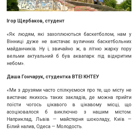
Ігор Щербаков, студент
«Як людям, які захоплюються баскетболом, нам у
Вінниці дуже не вистачає вуличних баскетбольних
майданчиків. Ну і, звичайно ж, в літню жарку пору
вельми актуальний б був аквапарк під відкритим
небом».
Даша Гончарук, студентка ВТЕІ КНТЕУ
«Ми з друзями часто спілкуємося про те, що місту не
вистачає якихось таких закладів, де можна прийти
поїсти чогось цікавого в цікавому місці, що
асоціювалося б виключно з нашим містом.
Наприклад, Львів — майстерня шоколаду, Київ —
Білий налив, Одеса — Молодость.