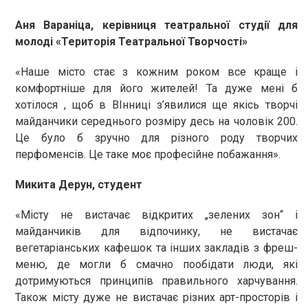
Аня Вараніца, керівниця театральної студії для
молоді «Територія Театральної Творчості»
«Наше місто стає з кожним роком все краще і
комфортніше для його жителей! Та дуже мені б
хотілося , щоб в ВІнниці з’явилися ще якісь творчі
майданчики середнього розміру десь на чоловік 200.
Це було б зручно для різного роду творчих
перфоменсів. Це таке моє професійне побажання».
Микита Дерун, студент
«Місту не вистачає відкритих „зелених зон“ і
майданчиків для відпочинку, не вистачає
вегетаріанських кафешок та інших закладів з фреш-
меню, де могли б смачно пообідати люди, які
дотримуються принципів правильного харчування.
Також місту дуже не вистачає різних арт-просторів і