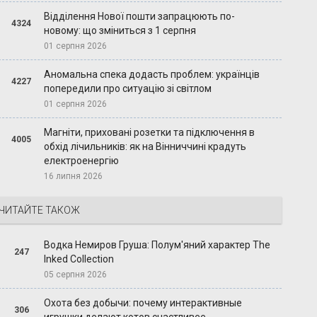
Відділення Нової пошти запрацюють по-
4324
новому: що зміниться з 1 серпня
01 серпня 2026
Аномальна спека додасть проблем: українців
4227
попередили про ситуацію зі світлом
01 серпня 2026
Магніти, приховані розетки та підключення в
4005
обхід лічильників: як на Вінниччині крадуть
електроенергію
16 липня 2026
ЧИТАЙТЕ ТАКОЖ
Водка Немиров Груша: Полум'яний характер The
247
Inked Collection
05 серпня 2026
Охота без добычи: почему интерактивные
306