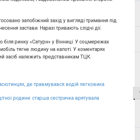
осовано запобіжний захід у вигляді тримання під
есення застави. Наразі тривають слідчі дії.
 біля ринку «Сатурн» у Вінниці. У соцмережах
обіль тягне людину на капоті. У коментарях
ний засіб належить представникам ТЦК.
Васютинцях, де травмувався водій легковика
дітної родини: старша сестричка врятувала