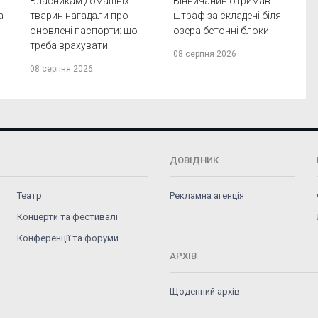
Власникам домашніх
Вінничанин отримав
а
тварин нагадали про
штраф за складені біля
оновлені паспорти: що
озера бетонні блоки
треба врахувати
08 серпня 2026
08 серпня 2026
ДОВІДНИК
Театр
Рекламна агенція
Концерти та фестивалі
Конференції та форуми
АРХІВ
Щоденний архів