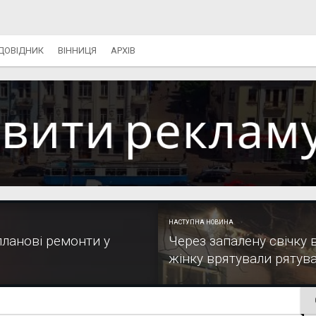
ДОВІДНИК
ВІННИЦЯ
АРХІВ
НАСТУПНА НОВИНА
планові ремонти у
Через запалену свічку в
жінку врятували рятув