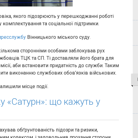
ловіка, якого підозрюють у перешкоджанні роботі
у комплектування та соціальної підтримки.
пресслужбу
Вінницького міського суду.
 кількома сторонніми особами заблокував рух
бовців ТЦК та СП. Ті доставляли його брата для
ісії, аби встановити придатність до служби. Таким
ити виконанню службових обов’язків військових.
залишили місце події.
ку «Сатурн»: що кажуть у
ахував обґрунтованість підозри та ризики,
ним кодексом, і задовольнив прохання сторони