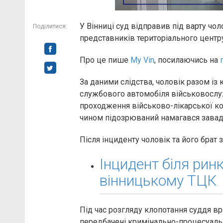
У Вінниці суд відправив під варту чо
Поділитися:
представників територіального центр
Про це пише
My Vin
, посилаючись на
За даними слідства, чоловік разом із
службового автомобіля військовослуж
проходження військово-лікарської ком
чином підозрюваний намагався завад
Після інциденту чоловік та його брат 
Інцидент біля рин
вінницькому ТЦК
Під час розгляду клопотання суддя вр
передбачені кримінально-процесуаль