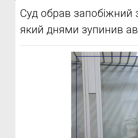
Суд обрав запобіжний 
який днями зупинив а