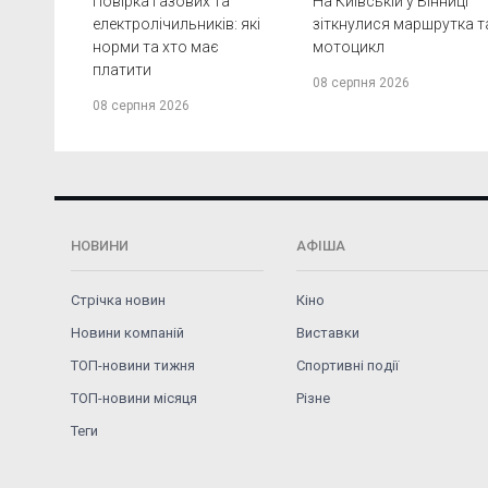
Повірка газових та
На Київській у Вінниці
електролічильників: які
зіткнулися маршрутка т
норми та хто має
мотоцикл
платити
08 серпня 2026
08 серпня 2026
НОВИНИ
АФІША
Стрічка новин
Кіно
Новини компаній
Виставки
ТОП-новини тижня
Спортивні події
ТОП-новини місяця
Різне
Теги