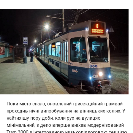
Поки місто спало, оновлений трисекційний трамвай
проходив нічні випробування на вінницьких коліях. У
найтихішу пору доби, коли рух на вулицях
мінімальний, з депо вперше виїхав модернізований
Tram 2000 з інтегрованою низькопідлоговою секцією.