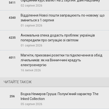
Офіційний курс валют на 2 серпня: дані Нацбанку
5411
02 серпня 2026
Відділення Нової пошти запрацюють по-новому: що
4340
зміниться з 1 серпня
01 серпня 2026
Аномальна спека додасть проблем: українців
4235
попередили про ситуацію зі світлом
01 серпня 2026
Магніти, приховані розетки та підключення в обхід
4011
лічильників: як на Вінниччині крадуть
електроенергію
16 липня 2026
ЧИТАЙТЕ ТАКОЖ
Водка Немиров Груша: Полум'яний характер The
256
Inked Collection
05 серпня 2026