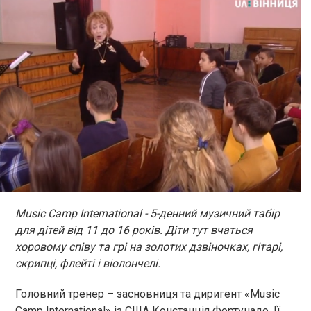
Music Camp International - 5-денний музичний табір
для дітей від 11 до 16 років. Діти тут вчаться
хоровому співу та грі на золотих дзвіночках, гітарі,
скрипці, флейті і віолончелі.
Головний тренер – засновниця та диригент «Music
Camp International» із США Констанція Фортунадо. Її