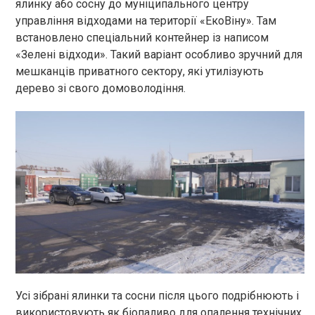
ялинку або сосну до муніципального центру
управління відходами на території «ЕкоВіну». Там
встановлено спеціальний контейнер із написом
«Зелені відходи». Такий варіант особливо зручний для
мешканців приватного сектору, які утилізують
дерево зі свого домоволодіння.
Усі зібрані ялинки та сосни після цього подрібнюють і
використовують як біопаливо для опалення технічних