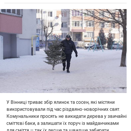
У Вінниці триває збір ялинок та сосен, які містяни
використовували під час різдвяно-новорічних свят.
Комунальники просять не викидати дерева у звичайні
сміттєві баки, а залишати їх поруч із майданчиками
для сміття — так їх легше та швидше забирати.