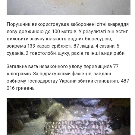
Порушник використовував заборонені сітні знаряддя
лову довжиною до 100 метрів. У результаті він встиг
виловити значну кількість водних біоресурсів,
зокрема 133 карасі сріблясті, 87 лящів, 4 сазани, 5
судаків, 2 товстолоби, щуку, раків та інші види риби.
Загальна вага незаконного улову перевищила 77
кілограмів. За підрахунками фахівців, завдані
рибному господарству України збитки становлять 487
016 гривень.