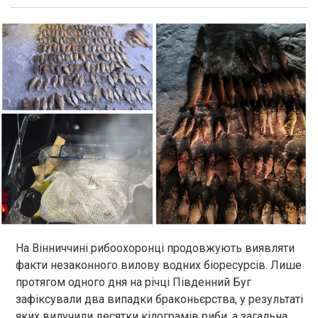
На Вінниччині рибоохоронці продовжують виявляти
факти незаконного вилову водних біоресурсів. Лише
протягом одного дня на річці Південний Буг
зафіксували два випадки браконьєрства, у результаті
яких вилучили десятки кілограмів риби, а загальна