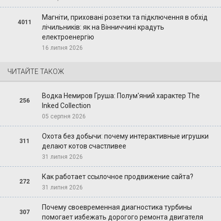
Магніти, приховані розетки та підключення в обхід
4011
лічильників: як на Вінниччині крадуть
електроенергію
16 липня 2026
ЧИТАЙТЕ ТАКОЖ
Водка Немиров Груша: Полум'яний характер The
256
Inked Collection
05 серпня 2026
Охота без добычи: почему интерактивные игрушки
311
делают котов счастливее
31 липня 2026
Как работает ссылочное продвижение сайта?
272
31 липня 2026
Почему своевременная диагностика турбины
307
помогает избежать дорогого ремонта двигателя