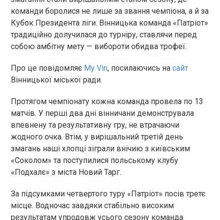
команди боролися не лише за звання чемпіона, а й за
Кубок Президента ліги. Вінницька команда «Патріот»
традиційно долучилася до турніру, ставлячи перед
собою амбітну мету — вибороти обидва трофеї.
Про це повідомляє
My Vin
, посилаючись на
сайт
Вінницької міської ради.
Протягом чемпіонату кожна команда провела по 13
матчів. У перші два дні вінничани демонструвала
впевнену та результативну гру, не втрачаючи
жодного очка. Втім, у вирішальний третій день
змагань наші хлопці зіграли внічию з київським
«Соколом» та поступилися польському клубу
«Подхалє» з міста Новий Тарг.
За підсумками четвертого туру «Патріот» посів третє
місце. Водночас завдяки стабільно високим
результатам упродовж усього сезону команда