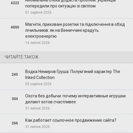
Аномальна спека додасть проблем: українців
4222
попередили про ситуацію зі світлом
01 серпня 2026
Магніти, приховані розетки та підключення в обхід
4000
лічильників: як на Вінниччині крадуть
електроенергію
16 липня 2026
ЧИТАЙТЕ ТАКОЖ
Водка Немиров Груша: Полум'яний характер The
245
Inked Collection
05 серпня 2026
Охота без добычи: почему интерактивные игрушки
304
делают котов счастливее
31 липня 2026
Как работает ссылочное продвижение сайта?
266
31 липня 2026