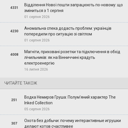
Відділення Нової пошти запрацюють по-новому: що
4331
зміниться з 1 серпня
01 серпня 2026
Аномальна спека додасть проблем: українців
4230
попередили про ситуацію зі світлом
01 серпня 2026
Магніти, приховані розетки та підключення в обхід
4008
лічильників: як на Вінниччині крадуть
електроенергію
16 липня 2026
ЧИТАЙТЕ ТАКОЖ
Водка Немиров Груша: Полум'яний характер The
251
Inked Collection
05 серпня 2026
Охота без добычи: почему интерактивные игрушки
307
делают котов счастливее