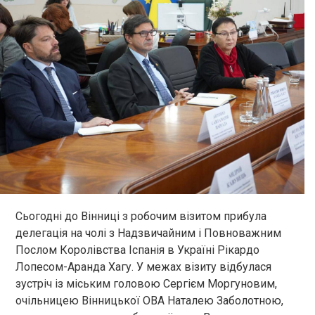
Сьогодні до Вінниці з робочим візитом прибула
делегація на чолі з Надзвичайним і Повноважним
Послом Королівства Іспанія в Україні Рікардо
Лопесом-Аранда Хагу. У межах візиту відбулася
зустріч із міським головою Сергієм Моргуновим,
очільницею Вінницької ОВА Наталею Заболотною,