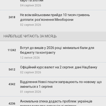
євро та злотий
04 серпня 2026
Не всім військовим прийде 10 тисяч гривень
2418
доплати: роз’яснення Міноборони
02 серпня 2026
НАЙБІЛЬШЕ ЧИТАЮТЬ ЗА МІСЯЦЬ
Вступ до вишів у 2026 році: мінімальні бали для
11242
бюджету та контракту
12 липня 2026
Офіційний курс валют на 2 серпня: дані Нацбанку
5412
02 серпня 2026
Відділення Нової пошти запрацюють по-новому: що
4342
зміниться з 1 серпня
01 серпня 2026
Аномальна спека додасть проблем: українців
4236
попередили про ситуацію зі світлом