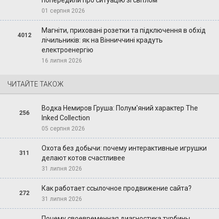
01 серпня 2026
Магніти, приховані розетки та підключення в обхід
4012
лічильників: як на Вінниччині крадуть
електроенергію
16 липня 2026
ЧИТАЙТЕ ТАКОЖ
Водка Немиров Груша: Полум'яний характер The
256
Inked Collection
05 серпня 2026
Охота без добычи: почему интерактивные игрушки
311
делают котов счастливее
31 липня 2026
Как работает ссылочное продвижение сайта?
272
31 липня 2026
Почему своевременная диагностика турбины