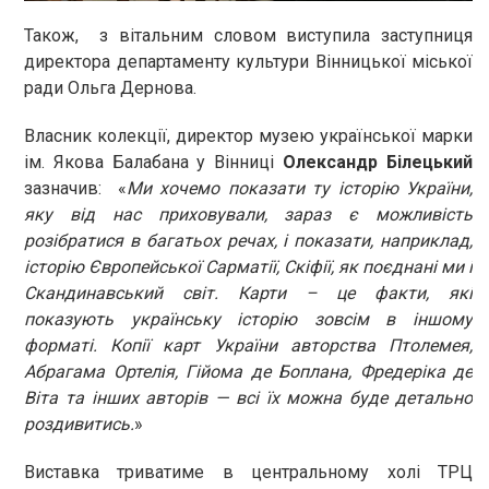
Також, з вітальним словом виступила заступниця
директора департаменту культури Вінницької міської
ради Ольга Дернова.
Власник колекції, директор музею української марки
ім. Якова Балабана у Вінниці
Олександр Білецький
зазначив: «
Ми хочемо показати ту історію України,
яку від нас приховували, зараз є можливість
розібратися в багатьох речах, і показати, наприклад,
історію Європейської Сарматії, Скіфії, як поєднані ми і
Скандинавський світ. Карти – це факти, які
показують українську історію зовсім в іншому
форматі. Копії карт України авторства Птолемея,
Абрагама Ортелія, Гійома де Боплана, Фредеріка де
Віта та інших авторів — всі їх можна буде детально
роздивитись.
»
Виставка триватиме в центральному холі ТРЦ