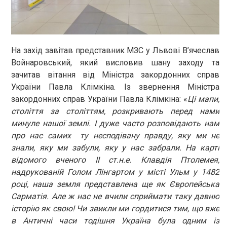
На захід завітав представник МЗС у Львові В’ячеслав
Войнаровський, який висловив шану заходу та
зачитав вітання від Міністра закордонних справ
України Павла Клімкіна. Із звернення Міністра
закордонних справ України Павла Клімкіна: «
Ці мапи,
століття за століттям, розкривають перед нами
минуле нашої землі. І дуже часто розповідають нам
про нас самих ту несподівану правду, яку ми не
знали, яку ми забули, яку у нас забрали. На карті
відомого вченого ІІ ст.н.е. Клавдія Птолемея,
надрукованій Голом Лінгартом у місті Ульм у 1482
році, наша земля представлена ще як Європейська
Сарматія. Але ж нас не вчили сприймати таку давню
історію як свою! Чи звикли ми гордитися тим, що вже
в Античні часи тодішня Україна була одним із