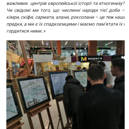
важливих центрів європейської історії та етногенезу?
Чи свідомі ми того, що численні народи тієї доби –
кімри, скіфи, сармати, алани, роксолани – це теж наші
предки, а ми є їх спадкоємцями і маємо пам’ятати їх і
гордитися ними..
»