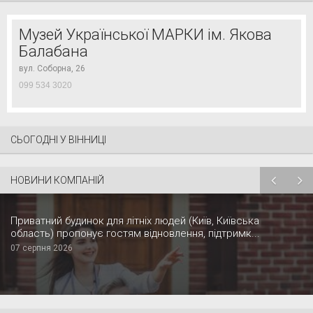
Музей Української МАРКИ ім. Якова
Балабана
вул. Соборна, 26
099 534 3020
СЬОГОДНІ У ВІННИЦІ
НОВИНИ КОМПАНІЙ
Приватний будинок для літніх людей (Київ, Київська
область) пропонує гостям відновлення, підтримк...
07 серпня 2026