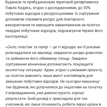
будинків та прибудинкових територій департаменту
Павло Кедись, згідно з дослідженнями, до 30%
побутових відходів є ресурсоцінними. Їх сортування
допомагає отримати ресурс для повторного
використання та зменшити навантаження на полігон
твердих побутових відходів, подовжуючи термін його
експлуатації.
«Скло, пластик та папір — це ті відходи, які б роками
розкладалися на звалищі, завдаючи шкоди довкіллю
та займаючи його обмежену площу. Завдяки
сортуванню вінничани допомагають покращити
екологічну ситуацію. Адже, згідно з умовами проєкту,
на полігон вивозять лише вміст контейнерів для
змішаних побутових відходів. На сьогодні мешканці
тих будинків, які долучилися до ініціативи на початку
її впровадження, уже демонструють хороші
результати. Їхній досвід є прикладом для тих
учасників, які лише починають робити перші кроки в