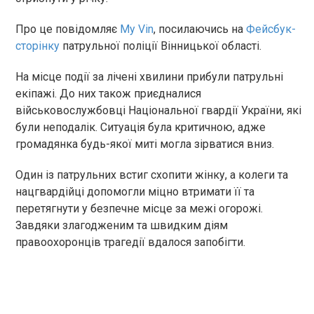
Про це повідомляє
My Vin
, посилаючись на
Фейсбук-
сторінку
патрульної поліції Вінницької області.
На місце події за лічені хвилини прибули патрульні
екіпажі. До них також приєдналися
військовослужбовці Національної гвардії України, які
були неподалік. Ситуація була критичною, адже
громадянка будь-якої миті могла зірватися вниз.
Один із патрульних встиг схопити жінку, а колеги та
нацгвардійці допомогли міцно втримати її та
перетягнути у безпечне місце за межі огорожі.
Завдяки злагодженим та швидким діям
правоохоронців трагедії вдалося запобігти.