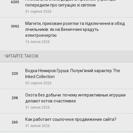
4205
попередили про ситуацію зі світлом
01 серпня 2026
Магніти, приховані розетки та підключення в обхід
3992
лічильників: як на Вінниччині крадуть
електроенергію
16 липня 2026
ЧИТАЙТЕ ТАКОЖ
Водка Немиров Груша: Полум'яний характер The
220
Inked Collection
05 серпня 2026
Охота без добычи: почему интерактивные игрушки
298
делают котов счастливее
31 липня 2026
Как работает ссылочное продвижение сайта?
265
31 липня 2026