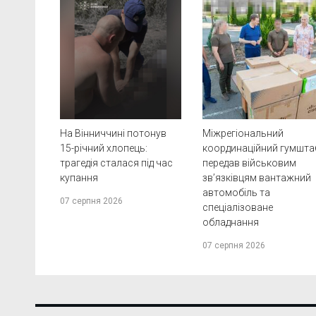
На Вінниччині потонув
Міжрегіональний
15-річний хлопець:
координаційний гумшта
трагедія сталася під час
передав військовим
купання
зв’язківцям вантажний
автомобіль та
07 серпня 2026
спеціалізоване
обладнання
07 серпня 2026