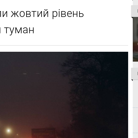
ли жовтий рівень
й туман