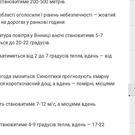
 становитиме 200-500 метрів.
 області оголосили І рівень небезпечності — жовтий.
а дорогах у ранкові години.
атура повітря у Вінниці вночі становитиме 5-7
ься до 20-22 градусів.
атиметься від 2 до 7 градусів тепла, вдень — від
погода зміниться. Синоптики прогнозують хмарну
ься короткочасний дощ, а вдень — помірні, місцями
ть становитиме 7-12 м/с, а місцями вдень
становитиме 4-9 градусів тепла, вдень — 17-22