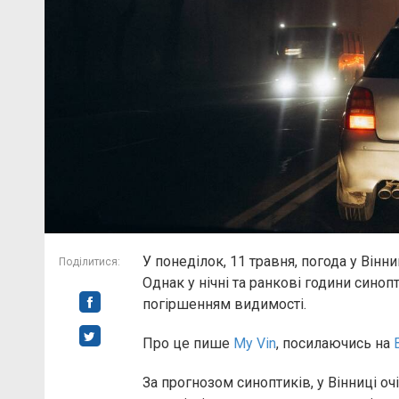
У понеділок, 11 травня, погода у Вінни
Поділитися:
Однак у нічні та ранкові години сино
погіршенням видимості.
Про це пише
My Vin
, посилаючись на
За прогнозом синоптиків, у Вінниці оч