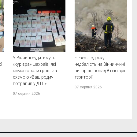
У Вінниці судитимуть
Через людську
б
«кур'єра» шахраїв, які
недбалість на Вінниччині
виманювали гроші за
вигоріло понад 8 гектарів
схемою «Ваш родич
території
потрапив у ДТП»
07 серпня 2026
07 серпня 2026