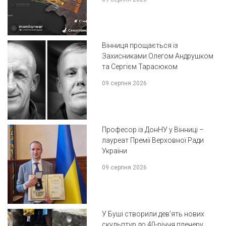
Вінниця прощається із
Захисниками Олегом Андрушком
та Сергієм Тарасюком
09 серпня 2026
Професор із ДонНУ у Вінниці –
лауреат Премії Верховної Ради
України
09 серпня 2026
У Буші створили дев’ять нових
скульптур до 40-річчя пленеру