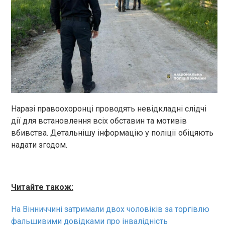
Наразі правоохоронці проводять невідкладні слідчі
дії для встановлення всіх обставин та мотивів
вбивства. Детальнішу інформацію у поліції обіцяють
надати згодом.
Читайте також:
На Вінниччині затримали двох чоловіків за торгівлю
фальшивими довідками про інвалідність