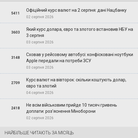
Офіційний курс валют на 2 серпня: дані Нацбанку
5411
02 серпня 2026
Який курс долара, євро та злотого встановив НБУ на
3603
3 серпня
03 серпня 2026
Сховав у рейсовому автобусі: конфісковані ноутбуки
3148
Apple передали на потреби ЗСУ
03 серпня 2026
Курс валют на вівторок: скільки коштують долар,
2709
євро та злотий
04 серпня 2026
Не всім військовим прийде 10 тисяч гривень
2418
доплати: роз’яснення Міноборони
02 серпня 2026
НАЙБІЛЬШЕ ЧИТАЮТЬ ЗА МІСЯЦЬ