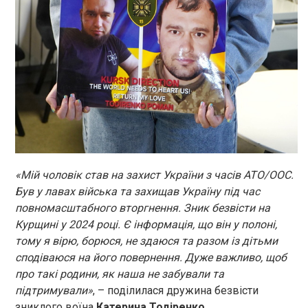
«Мій чоловік став на захист України з часів АТО/ООС.
Був у лавах війська та захищав Україну під час
повномасштабного вторгнення. Зник безвісти на
Курщині у 2024 році. Є інформація, що він у полоні,
тому я вірю, борюся, не здаюся та разом із дітьми
сподіваюся на його повернення. Дуже важливо, щоб
про такі родини, як наша не забували та
підтримували»
, – поділилася дружина безвісти
зниклого воїна
Катерина Тодіренко
.