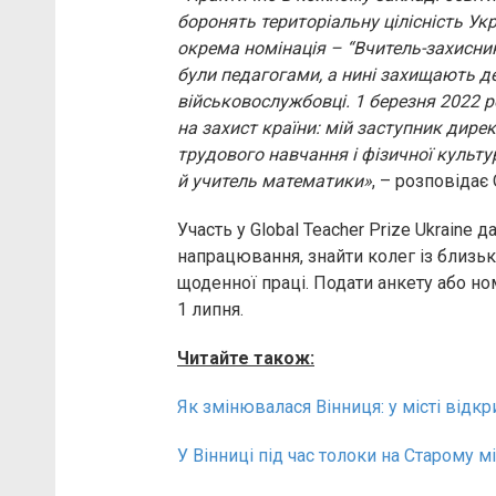
боронять територіальну цілісність Укр
окрема номінація – “Вчитель-захисник
були педагогами, а нині захищають де
військовослужбовці. 1 березня 2022 р
на захист країни: мій заступник дире
трудового навчання і фізичної культу
й учитель математики»
, – розповідає
Участь у Global Teacher Prize Ukraine
напрацювання, знайти колег із близьк
щоденної праці. Подати анкету або но
1 липня.
Читайте також:
Як змінювалася Вінниця: у місті відкр
У Вінниці під час толоки на Старому мі