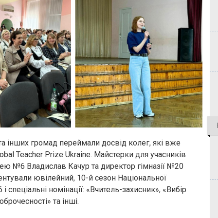
і та інших громад переймали досвід колег, які вже
obal Teacher Prize Ukraine. Майстерки для учасників
цею №6 Владислав Качур та директор гімназії №20
нтували ювілейний, 10-й сезон Національної
6 і спеціальні номінації: «Вчитель-захисник», «Вибір
брочесності» та інші.