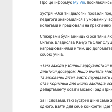
Про це інформує
My Vin
, посилаючись
Зустріч «Освітні діалоги» провели пред
педагоги знайомилися з умовами участі
колегами й працювали на практичних 
Спікерами були вінницькі освітяни, які
Ukraine. Владислав Качур та Олег Сл
напрацюваннями й тим, що допомагає 
собою учнів.
«Такі заходи у Вінниці відбуваються 
ділитися досвідом. Якщо вчитель має 
та вихованні дітей, варто передавати
стає корисним для інших закладів ос
департаменту освіти міської ради Іри
За її словами, такі зустрічі цінні са
одного, взяти для себе конкретні ідеї 