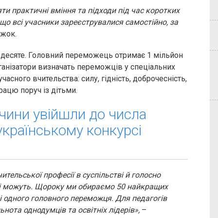
и практичні вміння та підходи під час коротких
, що всі учасники зареєструвалися самостійно, за
ожок.
 вдесяте. Головний переможець отримає 1 мільйон
ганізатори визначать переможців у спеціальних
учасного вчительства: силу, гідність, доброчесність,
рацю поруч із дітьми.
чини увійшли до числа
країнському конкурсі
ительської професії в суспільстві й голосно
елі можуть. Щороку ми обираємо 50 найкращих
в і одного головного переможця. Для педагогів
льнота однодумців та освітніх лідерів»,
–