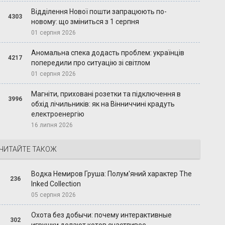
Відділення Нової пошти запрацюють по-
4303
новому: що зміниться з 1 серпня
01 серпня 2026
Аномальна спека додасть проблем: українців
4217
попередили про ситуацію зі світлом
01 серпня 2026
Магніти, приховані розетки та підключення в
3996
обхід лічильників: як на Вінниччині крадуть
електроенергію
16 липня 2026
ЧИТАЙТЕ ТАКОЖ
Водка Немиров Груша: Полум'яний характер The
236
Inked Collection
05 серпня 2026
Охота без добычи: почему интерактивные
302