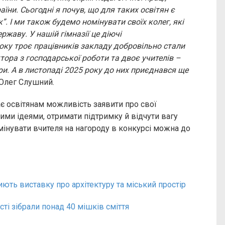
аїни. Сьогодні я почув, що для таких освітян є
”. І ми також будемо номінувати своїх колег, які
ржаву. У нашій гімназії це діючі
оку троє працівників закладу добровільно стали
ктора з господарської роботи та двоє учителів –
ри. А в листопаді 2025 року до них приєднався ще
 Олег Слушний.
 дає освітянам можливість заявити про свої
ими ідеями, отримати підтримку й відчути вагу
мінувати вчителя на нагороду в конкурсі можна до
иють виставку про архітектуру та міський простір
сті зібрали понад 40 мішків сміття