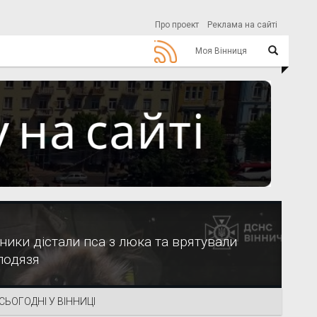
Про проект
Реклама на сайті
Моя Вінниця
ники дістали пса з люка та врятували
лодязя
СЬОГОДНІ У ВІННИЦІ