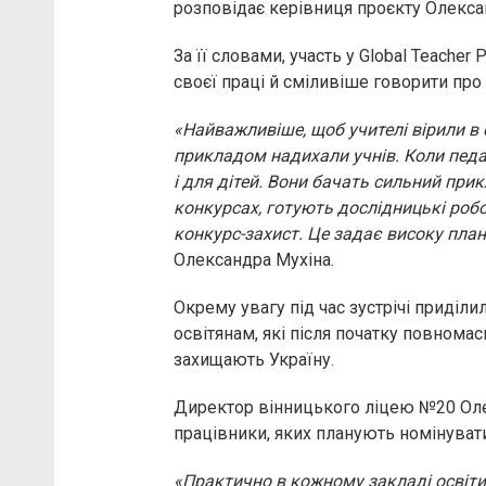
розповідає керівниця проєкту Олекса
За її словами, участь у Global Teacher
своєї праці й сміливіше говорити про
«Найважливіше, щоб учителі вірили в
прикладом надихали учнів. Коли педа
і для дітей. Вони бачать сильний прик
конкурсах, готують дослідницькі робо
конкурс-захист. Це задає високу планк
Олександра Мухіна.
Окрему увагу під час зустрічі приділи
освітянам, які після початку повномас
захищають Україну.
Директор вінницького ліцею №20 Олег
працівники, яких планують номінувати
«Практично в кожному закладі освіти ни