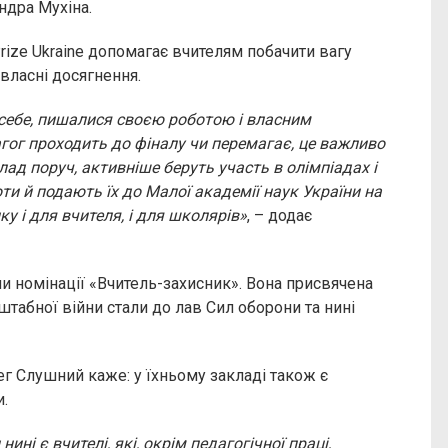
ндра Мухіна.
 Prize Ukraine допомагає вчителям побачити вагу
 власні досягнення.
 себе, пишалися своєю роботою і власним
гог проходить до фіналу чи перемагає, це важливо
лад поруч, активніше беруть участь в олімпіадах і
ти й подають їх до Малої академії наук України на
у і для вчителя, і для школярів»
, – додає
ли номінації «Вчитель-захисник». Вона присвячена
штабної війни стали до лав Сил оборони та нині
 Слушний каже: у їхньому закладі також є
.
ні є вчителі, які, окрім педагогічної праці,