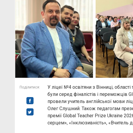
У ліцеї №4 освітяни з Вінниці, област
Поділитися:
були серед фіналістів і переможців Gl
провели учитель англійської мови лі
Олег Слушний. Також педагогам презе
премії Global Teacher Prize Ukraine 202
серцем», «Інклюзивність», «Вчитель до