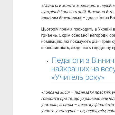
«Педагоги мають можливість перейнят
зустрічей і презентацій. Важливо й те
власним бажанням»
, – додає Ірина Б
Цьогоріч премія проходить в Україні
гривень. Окрім основної нагороди, ор
номінаціях, які показують різні грані с
інклюзивність, людяність і щоденну п
Педагоги з Віннич
найкращих на всеу
«Учитель року»
«Головна місія – піднімати престиж уч
говорити про те, що українські вчит
учителів, згодом – десятку фіналісті
участь у конкурсі – це, передусім, спі