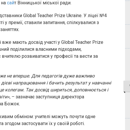
 на
сай
т Вінницької міської ради.
ставники Global Teacher Prize Ukraine. У ліцеї №4
 у премії, ставили запитання, спілкувалися з
заняттях.
 вже мають досвід участі у Global Teacher Prize
ушний поділилися власними підходами,
вчителю розвиватися у професії та вести за
вже не вперше. Для педагогів дуже важливо
дієві напрацювання і бачить результат у навчанні
 це колегам. Так досвід шириться, доповнюється і
віти»
, – зазначає заступниця директора
на Божок.
ме живим обміном: учителі можуть почути одне
та згодом застосувати їх у своїй роботі.