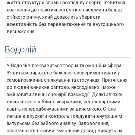
життя, структури справ і розподілу енергії. З’явиться
прагнення до практичності, чіткої системи та більш
стійкого ритму, який дозволить зберігати
ефективність без перевантаження та внутрішнього
виснаження.
Водолій
У Водоліїв пожвавиться творча та емоційна сфера.
З’явиться виражене бажання експериментувати у
самовираженні, спілкуванні та стосунках. Притягання
до людей виникне раптово, несподівано і може
змінювати звичні сценарії взаємодії. Деякі зв'язки
виявляться особливо яскравими, нестандартними і
навіть непередбачуваними за динамікою. Стане
легше відпускати контроль і слідувати внутрішнім
імпульсам без зайвого аналізу. Задоволення,
спонтанність і живий емоційний досвід вийдуть на