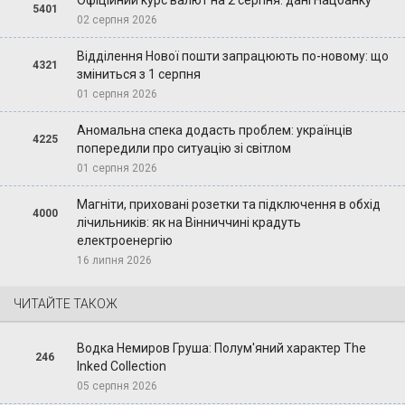
Офіційний курс валют на 2 серпня: дані Нацбанку
5401
02 серпня 2026
Відділення Нової пошти запрацюють по-новому: що
4321
зміниться з 1 серпня
01 серпня 2026
Аномальна спека додасть проблем: українців
4225
попередили про ситуацію зі світлом
01 серпня 2026
Магніти, приховані розетки та підключення в обхід
4000
лічильників: як на Вінниччині крадуть
електроенергію
16 липня 2026
ЧИТАЙТЕ ТАКОЖ
Водка Немиров Груша: Полум'яний характер The
246
Inked Collection
05 серпня 2026