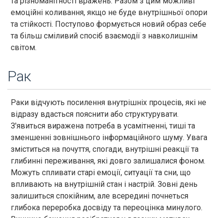
та різноманітності вражень. Разом з цим можливі
емоційні коливання, якщо не буде внутрішньої опори
та стійкості. Поступово формується новий образ себе
та більш сміливий спосіб взаємодії з навколишнім
світом.
Рак
Раки відчують посилення внутрішніх процесів, які не
відразу вдасться пояснити або структурувати.
З'явиться виражена потреба в усамітненні, тиші та
зменшенні зовнішнього інформаційного шуму. Увага
зміститься на почуття, спогади, внутрішні реакції та
глибинні переживання, які довго залишалися фоном.
Можуть спливати старі емоції, ситуації та сни, що
впливають на внутрішній стан і настрій. Зовні день
залишиться спокійним, але всередині почнеться
глибока переробка досвіду та переоцінка минулого.