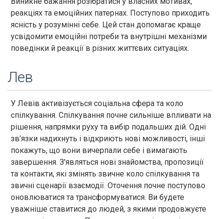
Виникне бажання розібратися у власних мотивах,
реакціях та емоційних патернах. Поступово приходить
ясність у розумінні себе. Цей стан допомагає краще
усвідомити емоційні потреби та внутрішні механізми
поведінки й реакції в різних життєвих ситуаціях.
Лев
У Левів активізується соціальна сфера та коло
спілкування. Спілкування почне сильніше впливати на
рішення, напрямки руху та вибір подальших дій. Одні
зв’язки надихнуть і відкриють нові можливості, інші
покажуть, що вони вичерпали себе і вимагають
завершення. З'являться нові знайомства, пропозиції
та контакти, які змінять звичне коло спілкування та
звичні сценарії взаємодії. Оточення почне поступово
оновлюватися та трансформуватися. Ви будете
уважніше ставитися до людей, з якими продовжуєте