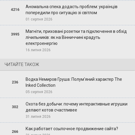
Аномальна спека додасть проблем: українців
4216
попередили про ситуацію зі світлом
01 серпня 2026
Магніти, приховані розетки та підключення в обхід
3995
лічильників: як на Вінниччині крадуть
електроенергію
16 липня 2026
ЧИТАЙТЕ ТАКОЖ
Водка Немиров Груша: Полум'яний характер The
236
Inked Collection
05 серпня 2026
Охота без добычи: почему интерактивные игрушки
302
делают котов счастливее
31 липня 2026
Как работает ссылочное продвижение сайта?
266