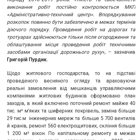
виконання робіт постійно контролюється МКП
«Адміністративно-технічний центр». Впорядкування
розкопок повинно бути забезпечено в межах термінів
діючого порядку. Проведення робіт на дорогах та
тротуарах здійснюються тільки після огородження та
облаштування місця проведення робіт технічними
засобами організації дорожнього руху
», – зазначив
Григорій Пурдик.
Щодо житлового господарства, то на підставі
проведеного весняного огляду та враховуючи
реальні замовлення від мешканців управляючими
компаніями житлових будинків сформовано план
заходів, в який включено поточний ремонт майже 40
тис. м² м’яких та шиферних покрівель, заміна більше
29 тис.м інженерних мереж та більше 5 700 вентилів
й кранів, ремонт 560 електрощитових, скління більше
1 200 м² вікон. По капітальному ремонту в межах