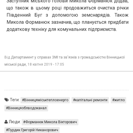
Заступник міського голови Микола Форманюк додав,
що також в цьому році продовжиться очистка річки
Південний Буг з допомогою земснарядів. Також
Микола Форманюк зазначив, що планується придбати
додаткову техніку для комунальних підприємств.
Від
Департамент у справах ЗМІ та зв'язків з громадськістю Вінницької
міської ради,
18 квітня 2019 - 17:05
Теги:
Вінницяміськтеплоенерго
капітальні ремонти
житло
Вінницяоблводоканал
Люди:
Форманюк Микола Вікторович
Пурдик Григорій Никанорович