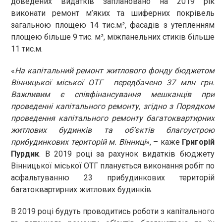
доведених видатків заплановано на 2019 рік
виконати ремонт м’яких та шиферних покрівель
загальною площею 14 тис.м², фасадів з утепленням
площею більше 9 тис. м², міжпанельних стиків більше
11 тис.м.
«
На капітальний ремонт житлового фонду бюджетом
Вінницької міської ОТГ передбачено 37 млн грн.
Важливим є співфінансування мешканців при
проведенні капітального ремонту, згідно з Порядком
проведення капітального ремонту багатоквартирних
житлових будинків та об’єктів благоустрою
прибудинкових територій м. Вінниці
», – каже
Григорій
Пурдик
. В 2019 році за рахунок видатків бюджету
Вінницької міської ОТГ планується виконання робіт по
асфальтуванню 23 прибудинкових територій
багатоквартирних житлових будинків.
В 2019 році будуть проводитись роботи з капітального