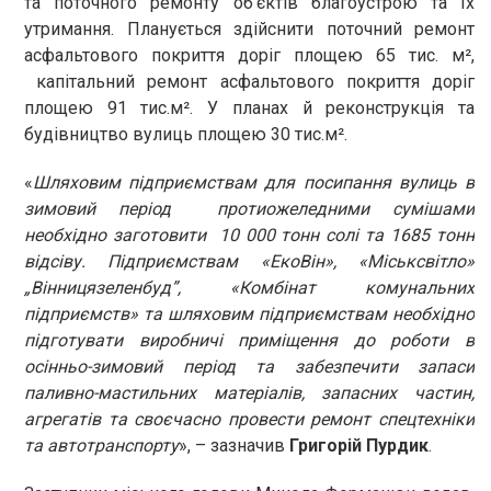
та поточного ремонту об’єктів благоустрою та їх
утримання. Планується здійснити поточний ремонт
асфальтового покриття доріг площею 65 тис. м²,
капітальний ремонт асфальтового покриття доріг
площею 91 тис.м². У планах й реконструкція та
будівництво вулиць площею 30 тис.м².
«
Шляховим підприємствам для посипання вулиць в
зимовий період протиожеледними сумішами
необхідно заготовити 10 000 тонн солі та 1685 тонн
відсіву. Підприємствам «ЕкоВін», «Міськсвітло»
„Вінницязеленбуд”, «Комбінат комунальних
підприємств» та шляховим підприємствам необхідно
підготувати виробничі приміщення до роботи в
осінньо-зимовий період та забезпечити запаси
паливно-мастильних матеріалів, запасних частин,
агрегатів та своєчасно провести ремонт спецтехніки
та автотранспорту
», – зазначив
Григорій Пурдик
.