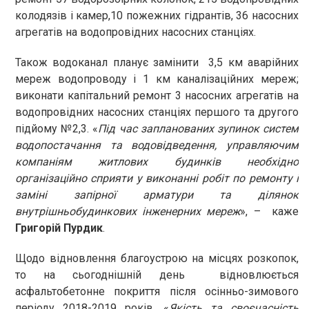
колодязів і камер,10 пожежних гідрантів, 36 насосних
агрегатів на водопровідних насосних станціях.
Також водоканал планує замінити 3,5 км аварійних
мереж водопроводу і 1 км каналізаційних мереж;
виконати капітальний ремонт 3 насосних агрегатів на
водопровідних насосних станціях першого та другого
підйому №2,3. «
Під час запланованих зупинок систем
водопостачання та водовідведення, управляючим
компаніям житлових будинків необхідно
організаційно сприяти у виконанні робіт по ремонту і
заміні запірної арматури та ділянок
внутрішньобудинкових інженерних мереж
», – каже
Григорій Пурдик
.
Щодо відновлення благоустрою на місцях розкопок,
то на сьогоднішній день відновлюється
асфальтобетонне покриття після осінньо-зимового
періоду 2018-2019 років. «
Якість та своєчасність