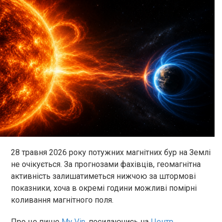
28 травня 2026 року потужних магнітних бур на Землі
не очікується. За прогнозами фахівців, геомагнітна
активність залишатиметься нижчою за штормові
показники, хоча в окремі години можливі помірні
коливання магнітного поля.
Про це пише
My Vin
, посилаючись на
Центр