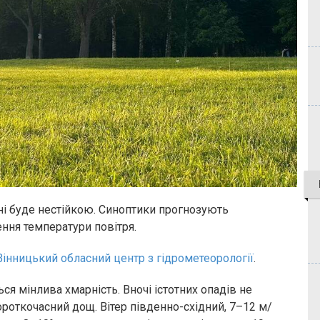
ні буде нестійкою. Синоптики прогнозують
ння температури повітря.
Вінницький обласний центр з гідрометеорології
.
ться мінлива хмарність. Вночі істотних опадів не
роткочасний дощ. Вітер південно-східний, 7–12 м/