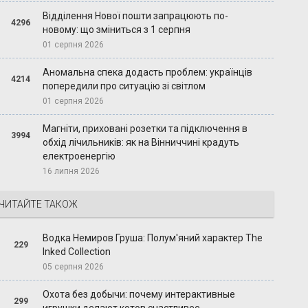
Відділення Нової пошти запрацюють по-
4296
новому: що зміниться з 1 серпня
01 серпня 2026
Аномальна спека додасть проблем: українців
4214
попередили про ситуацію зі світлом
01 серпня 2026
Магніти, приховані розетки та підключення в
3994
обхід лічильників: як на Вінниччині крадуть
електроенергію
16 липня 2026
ЧИТАЙТЕ ТАКОЖ
Водка Немиров Груша: Полум'яний характер The
229
Inked Collection
05 серпня 2026
Охота без добычи: почему интерактивные
299