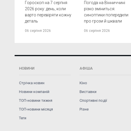
Гороскоп на 7 серпня
Погода на Вінниччині
2026 року: день, коли
різко зміниться:
варто перевіряти кожну
синоптики попередили
деталь
про грози й шквали
06 серпня 2026
06 серпня 2026
НОВИНИ
АФІША
Стрічка новин
Кіно
Новини компаній
Виставки
ТОП-новини тижня
Спортивні події
ТОП-новини місяця
Різне
Теги