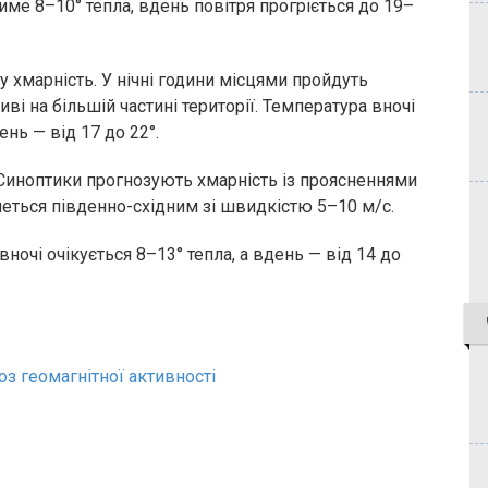
име 8–10° тепла, вдень повітря прогріється до 19–
 хмарність. У нічні години місцями пройдуть
і на більшій частині території. Температура вночі
ень — від 17 до 22°.
. Синоптики прогнозують хмарність із проясненнями
меться південно-східним зі швидкістю 5–10 м/с.
ночі очікується 8–13° тепла, а вдень — від 14 до
оз геомагнітної активності