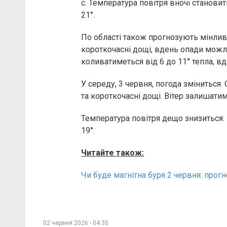
с. Температура повітря вночі становит
21°.
По області також прогнозують мінливу
короткочасні дощі, вдень опади можлив
коливатиметься від 6 до 11° тепла, вд
У середу, 3 червня, погода зміниться
та короткочасні дощі. Вітер залишати
Температура повітря дещо знизиться: в
19°.
Читайте також:
Чи буде магнітна буря 2 червня: прогн
02 червня 2026 - 04:35