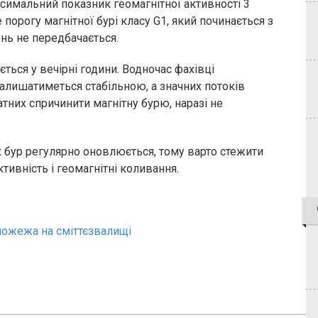
ксимальний показник геомагнітної активності 3
порогу магнітної бурі класу G1, який починається з
ень не передбачається.
ться у вечірні години. Водночас фахівці
залишатиметься стабільною, а значних потоків
атних спричинити магнітну бурю, наразі не
х бур регулярно оновлюється, тому варто стежити
тивність і геомагнітні коливання.
пожежа на сміттєзвалищі