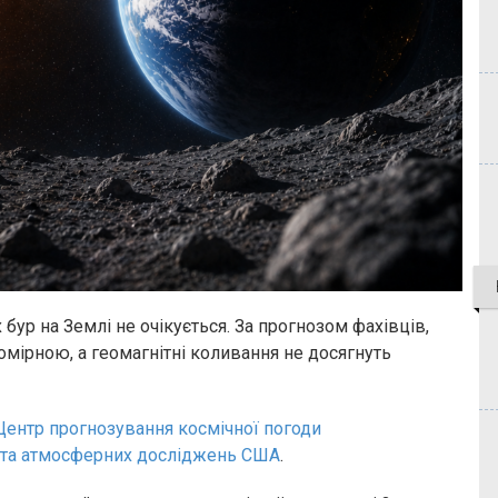
 бур на Землі не очікується. За прогнозом фахівців,
мірною, а геомагнітні коливання не досягнуть
Центр прогнозування космічної погоди
х та атмосферних досліджень США
.