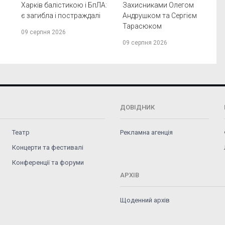
Харків балістикою і БпЛА:
Захисниками Олегом
є загибла і постраждалі
Андрушком та Сергієм
Тарасюком
09 серпня 2026
09 серпня 2026
ДОВІДНИК
Театр
Рекламна агенція
Концерти та фестивалі
Конференції та форуми
АРХІВ
Щоденний архів