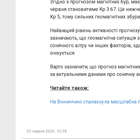
Згідно з прогнозом магнітних бур, ма
червня становитиме Kp 3.67. Це нижче 
Kp 5, тому сильних геомагнітних збур
Найвищий рівень активності прогнозує
зазначають, що геомагнітна ситуація 
сонячного вітру чи інших факторів, зд
очікується.
Варто зазначити, що прогноз магнітни
за актуальними даними про сонячну ак
Читайте також:
На Вінниччині спалахнула масштабна 
03 червня 2026 - 02:58