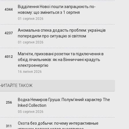
Відділення Нової пошти запрацюють по-
4344
новому: що зміниться з 1 серпня
01 серпня 2026
Аномальна спека додасть проблем: українців
4237
попередили про ситуацію зі світлом
01 серпня 2026
Магніти, приховані розетки та підключення в
4012
обхід лічильників: як на Вінниччині крадуть
електроенергію
16 липня 2026
ЧИТАЙТЕ ТАКОЖ
Водка Немиров Груша: Полум'яний характер The
256
Inked Collection
05 серпня 2026
Охота без добычи: почему интерактивные
311