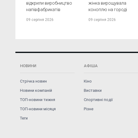
відкрили виробництво
жінка вирощувала
напівфабрикатів
коноплю на городі
09 серпня 2026
09 серпня 2026
НОВИНИ
АФІША
Стрічка новин
Кіно
Новини компаній
Виставки
ТОП-новини тижня
Спортивні події
ТОП-новини місяця
Різне
Теги