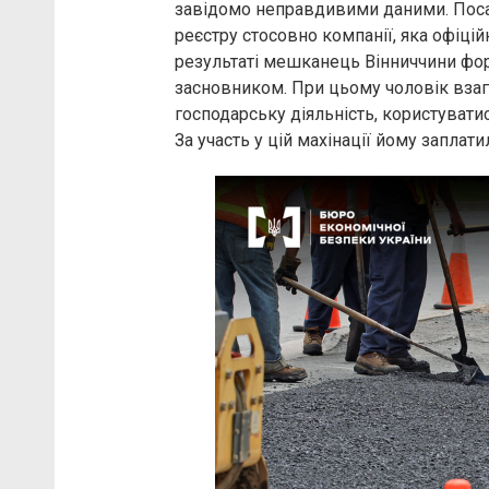
завідомо неправдивими даними. Поса
реєстру стосовно компанії, яка офіцій
результаті мешканець Вінниччини фор
засновником. При цьому чоловік взага
господарську діяльність, користуватис
За участь у цій махінації йому заплат