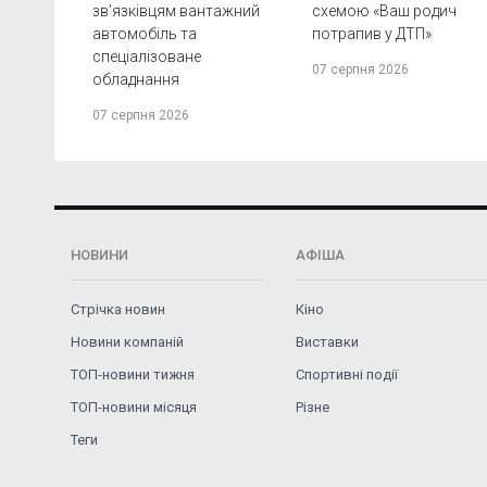
зв’язківцям вантажний
схемою «Ваш родич
автомобіль та
потрапив у ДТП»
спеціалізоване
07 серпня 2026
обладнання
07 серпня 2026
НОВИНИ
АФІША
Стрічка новин
Кіно
Новини компаній
Виставки
ТОП-новини тижня
Спортивні події
ТОП-новини місяця
Різне
Теги