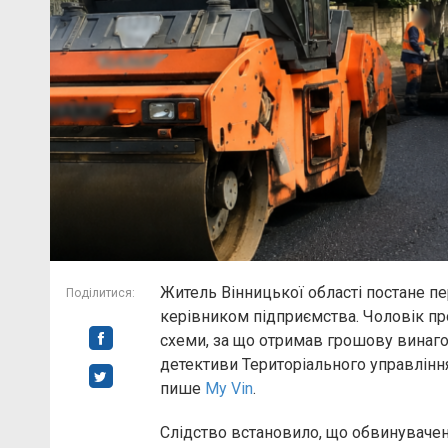
Житель Вінницької області постане пе
Поділитися:
керівником підприємства. Чоловік про
схеми, за що отримав грошову винаго
детективи Територіального управлінн
пише
My Vin
.
Слідство встановило, що обвинуваче