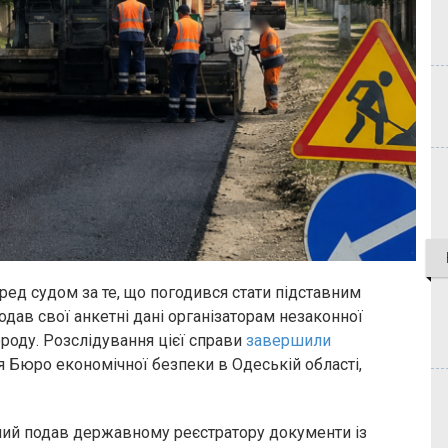
ред судом за те, що погодився стати підставним
дав свої анкетні дані організаторам незаконної
роду. Розслідування цієї справи
завершили
я Бюро економічної безпеки в Одеській області,
ний подав державному реєстратору документи із