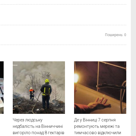
Поширень:
0
Через людську
Де у Вінниці 7 серпня
недбалість на Вінниччині
ремонтують мережі та
вигоріло понад 8 гектарів
тимчасово відключили