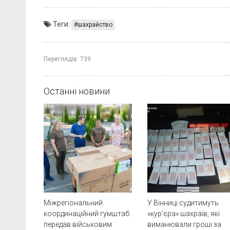
Теги:
шахрайство
Переглядів:
739
Останні новини
Міжрегіональний
У Вінниці судитимуть
координаційний гумштаб
«кур'єра» шахраїв, які
передав військовим
виманювали гроші за