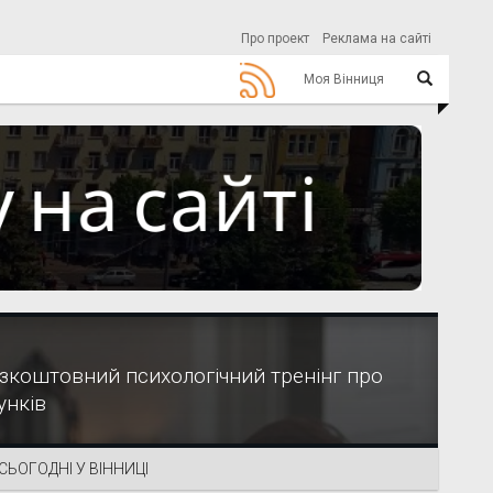
Про проект
Реклама на сайті
Моя Вінниця
езкоштовний психологічний тренінг про
унків
СЬОГОДНІ У ВІННИЦІ