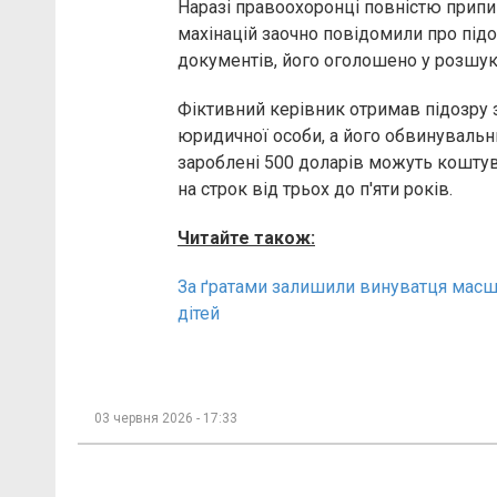
Наразі правоохоронці повністю припи
махінацій заочно повідомили про підоз
документів, його оголошено у розшук
Фіктивний керівник отримав підозру 
юридичної особи, а його обвинувальни
зароблені 500 доларів можуть коштув
на строк від трьох до п'яти років.
Читайте також:
За ґратами залишили винуватця масшт
дітей
03 червня 2026 - 17:33