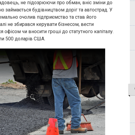
довець, не підозрюючи про обман, вніс зміни до
но займається будівництвом доріг та автострад. У
мально очолив підприємство та став його
лі не збирався керувати бізнесом, вести
я офісом чи вносити гроші до статутного капіталу.
или 500 доларів США.