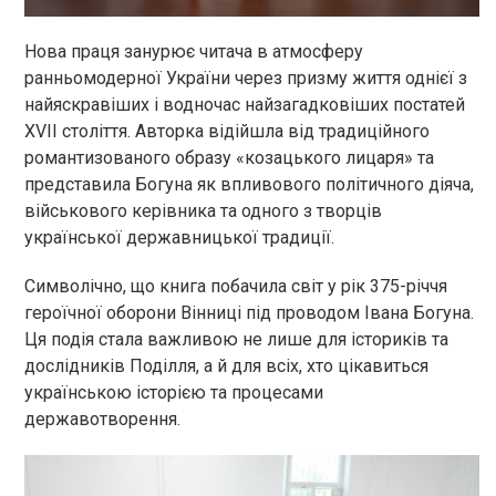
Нова праця занурює читача в атмосферу
ранньомодерної України через призму життя однієї з
найяскравіших і водночас найзагадковіших постатей
XVII століття. Авторка відійшла від традиційного
романтизованого образу «козацького лицаря» та
представила Богуна як впливового політичного діяча,
військового керівника та одного з творців
української державницької традиції.
Символічно, що книга побачила світ у рік 375-річчя
героїчної оборони Вінниці під проводом Івана Богуна.
Ця подія стала важливою не лише для істориків та
дослідників Поділля, а й для всіх, хто цікавиться
українською історією та процесами
державотворення.