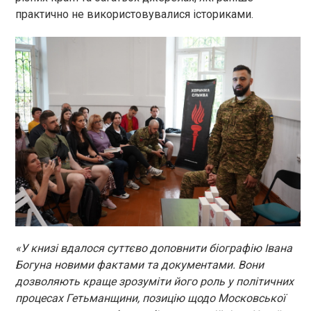
практично не використовувалися істориками.
«У книзі вдалося суттєво доповнити біографію Івана
Богуна новими фактами та документами. Вони
дозволяють краще зрозуміти його роль у політичних
процесах Гетьманщини, позицію щодо Московської