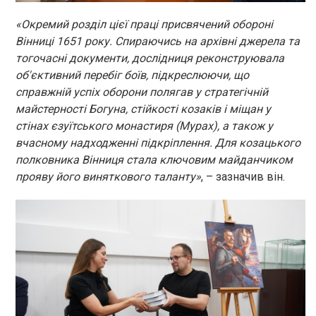
«Окремий розділ цієї праці присвячений обороні
Вінниці 1651 року. Спираючись на архівні джерела та
тогочасні документи, дослідниця реконструювала
об'єктивний перебіг боїв, підкреслюючи, що
справжній успіх оборони полягав у стратегічній
майстерності Богуна, стійкості козаків і міщан у
стінах єзуїтського монастиря (Мурах), а також у
вчасному надходженні підкріплення. Для козацького
полковника Вінниця стала ключовим майданчиком
прояву його виняткового таланту»
, – зазначив він.